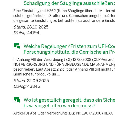
Schädigung der Säuglinge ausschließen
Eine Einstufung mit H362 (Kann Säuglinge über die Muttermilch
solchen gefährlichen Stoffen und Gemischen umgehen dürfen
die gesamte Einstufung zu betrachten, da auch andere Einst
Stand:
28.10.2025
Dialog:
44194
Welche Regelungen/Fristen zum UFI-Code
Forschungsinstitute, die Gemische an Pr
In Anhang VIII der Verordnung (EG) 1272/2008 (CLP-Ver
NOTVERSORGUNG UND FÜR VORBEUGENDE MAßNAHMEN geregelt.
beschrieben. Laut Absatz 2.2 gilt der Anhang VIII gilt nicht 
Gemische für produkt- un ...
Stand:
22.09.2025
Dialog:
43846
Wo ist gesetzlich geregelt, dass ein Sich
bzw. vorgehalten werden muss?
Artikel 31 Abs. 1 der Verordnung (EG) Nr. 1907/2006 (REACH)