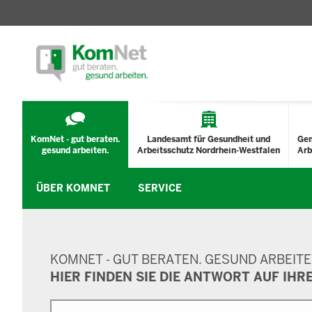
TECHNISCHES
MENÜ
KomNet - gut beraten.
Landesamt für Gesundheit und
Ge
gesund arbeiten.
Arbeitsschutz Nordrhein-Westfalen
Arb
ÜBER KOMNET
SERVICE
SUCHMASKE
KOMNET - GUT BERATEN. GESUND ARBEITE
HIER FINDEN SIE DIE ANTWORT AUF IHR
Suche