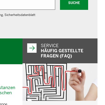
SUCHE
g, Sicherheitsdatenblatt
SERVICE
HÄUFIG GESTELLTE
FRAGEN (FAQ)
bstanzen
ischen
© belekekin - Fotolia.com
/2006