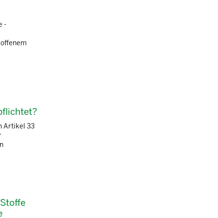
 -
d offenem
flichtet?
 Artikel 33
r
en
 Stoffe
e