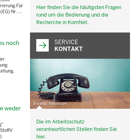
rierung.Für
Hier finden Sie die häufigsten Fragen
EG) Nr. ...
rund um die Bedienung und die
Recherche in KomNet.
SERVICE
es noch
KONTAKT
der
lung
ellung,
© brat82 - Fotolia.com
se weder
Die im Arbeitsschutz
g"
verantwortlichen Stellen finden Sie
fStoffV
)
hier.