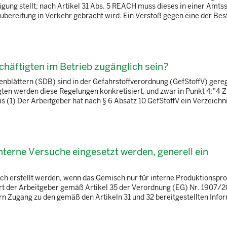
gung stellt; nach Artikel 31 Abs. 5 REACH muss dieses in einer Amts
Zubereitung in Verkehr gebracht wird. Ein Verstoß gegen eine der Bes
häftigten im Betrieb zugänglich sein?
nblättern (SDB) sind in der Gefahrstoffverordnung (GefStoffV) gerege
en werden diese Regelungen konkretisiert, und zwar in Punkt 4:"4 
 (1) Der Arbeitgeber hat nach § 6 Absatz 10 GefStoffV ein Verzeichnis
interne Versuche eingesetzt werden, generell ein
ich erstellt werden, wenn das Gemisch nur für interne Produktionspr
rt der Arbeitgeber gemäß Artikel 35 der Verordnung (EG) Nr. 1907/
 Zugang zu den gemäß den Artikeln 31 und 32 bereitgestellten Info