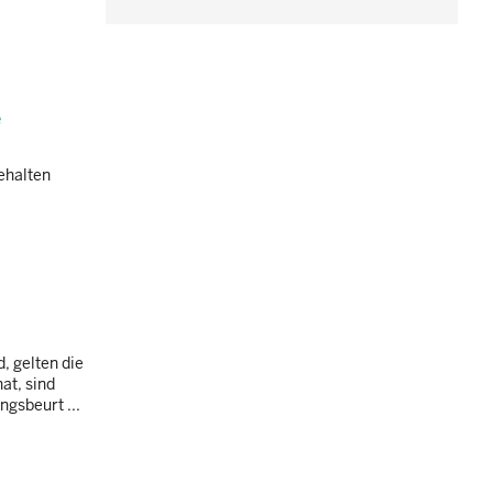
e
ehalten
, gelten die
at, sind
gsbeurt ...