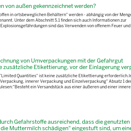
hen von außen gekennzeichnet werden?
ffen in ortsbeweglichen Behältern" werden - abhängig von der Menge
annt. Unter dem Abschnitt 5.1 finden sich auch Informationen zur
er Explosionsgefährdungen sind das Verwenden von offenem Feuer un
eichnung von Umverpackungen mit der Gefahrgut
zusätzliche Etikettierung, vor der Einlagerung verp
ited Quantities" ist keine zusätzliche Etikettierung erforderlich.In
 Verpackung, innerer Verpackung und Einzelverpackung" Absatz 1 de
lesen:"Besteht ein Versandstück aus einer äußeren und einer inner
 durch Gefahrstoffe ausreichend, dass die genutzten
ie Muttermilch schädigen" eingestuft sind, um ein