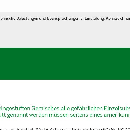
emische Belastungen und Beanspruchungen
Einstufung, Kennzeichnun
s eingestuften Gemisches alle gefährlichen Einzelsu
att genannt werden müssen seitens eines amerikan
, ist im Abschnitt 3.2 des Anhangs II der Verordnung (EG) Nr. 1907