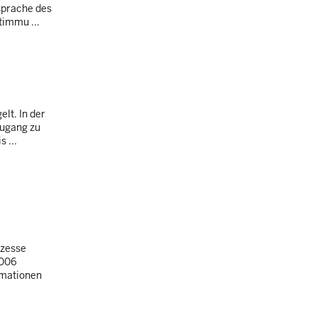
sprache des
timmu ...
lt. In der
Zugang zu
 ...
ozesse
2006
rmationen