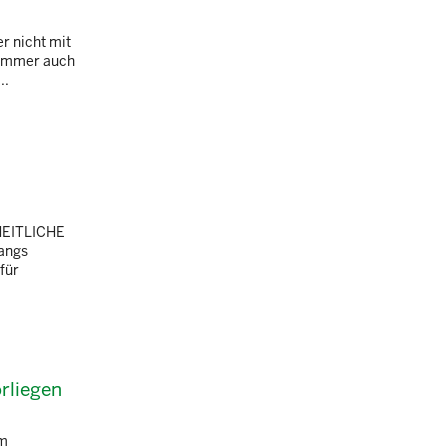
r nicht mit
 immer auch
..
HEITLICHE
angs
für
orliegen
em