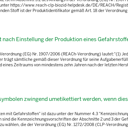
ich unter https://www.reach-clp-biozid-helpdesk.de/DE/REACH/Regist
den Stoff ist der Produktidentifikator gemäß Art. 18 der Verordnung (
t nach Einstellung der Produktion eines Gefahrstoff
r Verordnung (EG) Nr. 1907/2006 (REACh-Verordnung) lautet:"(1) Je
er trägt sämtliche gemäß dieser Verordnung für seine Aufgabenerfül
 eines Zeitraums von mindestens zehn Jahren nach der letzten Herst
fsymbolen zwingend umetikettiert werden, wenn die
ten mit Gefahrstoffen" ist dazu unter der Nummer 4.3 "Kennzeichnun
n sind die Kennzeichnungsvorschriften der Abschnitte 2 und 3 der Ge
 zu wählen, die der Verordnung (EG) Nr. 1272/2008 (CLP-Verordnung