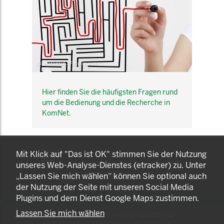
© belekekin - Fotolia.com
Hier finden Sie die häufigsten Fragen rund
um die Bedienung und die Recherche in
KomNet.
KOMNET
Mit Klick auf "Das ist OK" stimmen Sie der Nutzung
GUT BERATEN. GESUND
unseres Web-Analyse-Dienstes (etracker) zu. Unter
ARBEITEN.
„Lassen Sie mich wählen“ können Sie optional auch
der Nutzung der Seite mit unseren Social Media
Plugins und dem Dienst Google Maps zustimmen.
Lassen Sie mich wählen
© 2025 LANDESAMT FÜR GESUNDHEIT UND
ARBEITSSCHUTZ NORDRHEIN-WESTFALEN