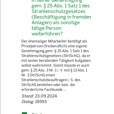
in seiner Genehmigung
gem. § 25 Abs. 1 Satz 1 des
Strahlenschutzgesetzes
(Beschäftigung in fremden
Anlagen) als sonstige
tätige Person
weiterführen?
Der ehemaliger Mitarbeiter benötigt als
Privatperson (freiberuflich) eine eigene
Genehmigung gem. § 25 Abs. 1 Satz 1 des
Strahlenschutzgesetzes (StrlSchG), da er
mit seiner beratenden Tätigkeit Aufgaben
selbst wahrnimmt. Somit müsste er auch
gem. § 25 Abs. 3 Nr. 1 i. V. mit § 13 Abs. 1
Nr. 3 StrlSchG einen
Strahlenschutzbeauftragen i. S. des
StrlSchG bestellen oder bzw. die
erforderliche Fachkunde ...
Stand:
23.09.2024
Dialog:
18593