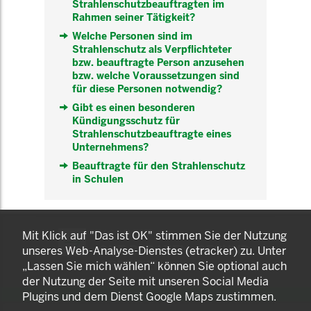
Strahlenschutzbeauftragten im
Rahmen seiner Tätigkeit?
Welche Personen sind im
Strahlenschutz als Verpflichteter
bzw. beauftragte Person anzusehen
bzw. welche Voraussetzungen sind
für diese Personen notwendig?
Gibt es einen besonderen
Kündigungsschutz für
Strahlenschutzbeauftragte eines
Unternehmens?
Beauftragte für den Strahlenschutz
in Schulen
KOMNET
Mit Klick auf "Das ist OK" stimmen Sie der Nutzung
GUT BERATEN. GESUND
unseres Web-Analyse-Dienstes (etracker) zu. Unter
ARBEITEN.
„Lassen Sie mich wählen“ können Sie optional auch
der Nutzung der Seite mit unseren Social Media
Plugins und dem Dienst Google Maps zustimmen.