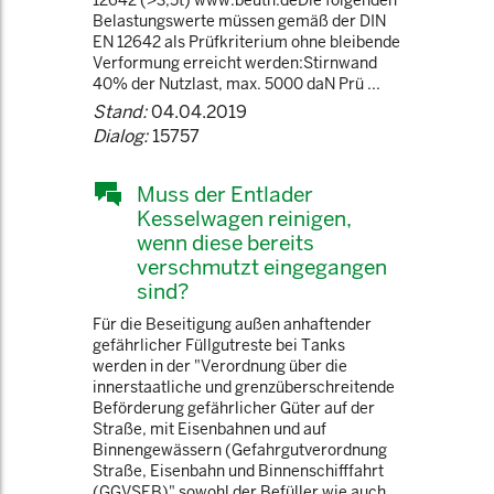
12642 (>3,5t) www.beuth.deDie folgenden
Belastungswerte müssen gemäß der DIN
EN 12642 als Prüfkriterium ohne bleibende
Verformung erreicht werden:Stirnwand
40% der Nutzlast, max. 5000 daN Prü ...
Stand:
04.04.2019
Dialog:
15757
Muss der Entlader
Kesselwagen reinigen,
wenn diese bereits
verschmutzt eingegangen
sind?
Für die Beseitigung außen anhaftender
gefährlicher Füllgutreste bei Tanks
werden in der "Verordnung über die
innerstaatliche und grenzüberschreitende
Beförderung gefährlicher Güter auf der
Straße, mit Eisenbahnen und auf
Binnengewässern (Gefahrgutverordnung
Straße, Eisenbahn und Binnenschifffahrt
(GGVSEB)" sowohl der Befüller wie auch