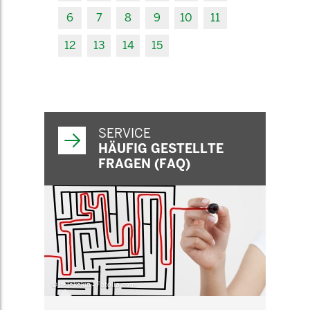
6
7
8
9
10
11
12
13
14
15
SERVICE
HÄUFIG GESTELLTE
FRAGEN (FAQ)
© belekekin - Fotolia.com