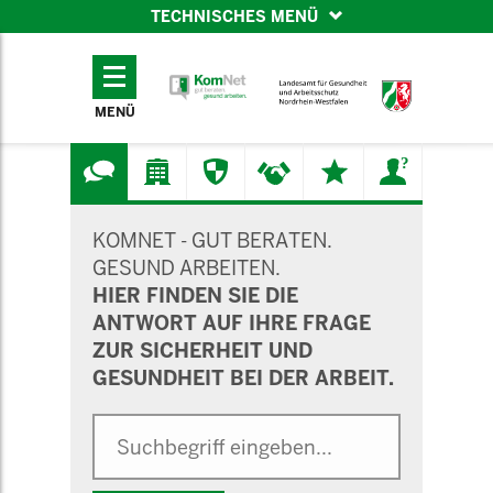
TECHNISCHES MENÜ
TECHNISCHES
MENÜ
MENÜ
SUCHMASKE
KOMNET - GUT BERATEN.
GESUND ARBEITEN.
HIER FINDEN SIE DIE
ANTWORT AUF IHRE FRAGE
ZUR SICHERHEIT UND
GESUNDHEIT BEI DER ARBEIT.
Suche