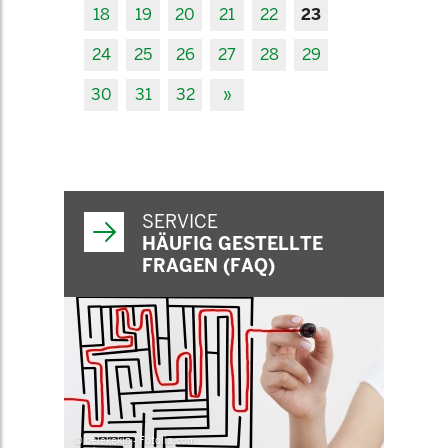
18
19
20
21
22
23
24
25
26
27
28
29
30
31
32
»
SERVICE
HÄUFIG GESTELLTE
FRAGEN (FAQ)
© belekekin - Fotolia.com