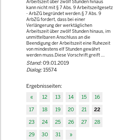
Arbeitszeit über zwölf Stunden hinaus
kann nicht mit § 7 Abs. 9 Arbeitszeitgesetz
- ArbZG begründet werden.§ 7 Abs. 9
ArbZG fordert, dass bei einer
Verlängerung der werktäglichen
Arbeitszeit über zwölf Stunden hinaus, im
unmittelbaren Anschluss an die
Beendigung der Arbeitszeit eine Ruhezeit
von mindestens elf Stunden gewährt
werden muss.Diese Vorschrift greift ...
Stand:
09.01.2019
Dialog:
15574
Ergebnisseiten:
«
12
13
14
15
16
17
18
19
20
21
22
23
24
25
26
27
28
29
30
31
»