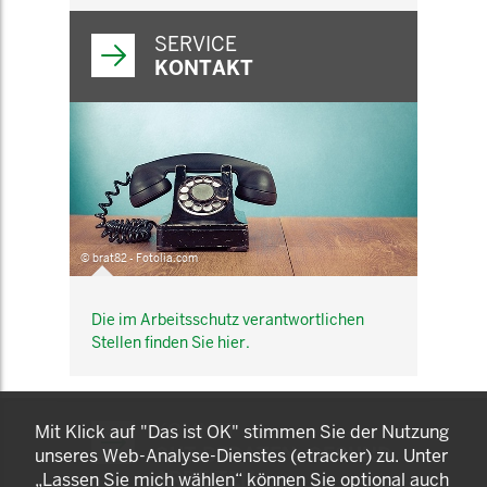
SERVICE
KONTAKT
© brat82 - Fotolia.com
Die im Arbeitsschutz verantwortlichen
Stellen finden Sie hier.
KOMNET
Mit Klick auf "Das ist OK" stimmen Sie der Nutzung
GUT BERATEN. GESUND
unseres Web-Analyse-Dienstes (etracker) zu. Unter
ARBEITEN.
„Lassen Sie mich wählen“ können Sie optional auch