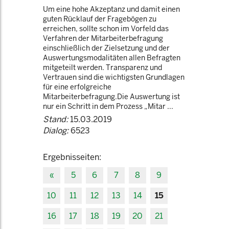
Um eine hohe Akzeptanz und damit einen
guten Rücklauf der Fragebögen zu
erreichen, sollte schon im Vorfeld das
Verfahren der Mitarbeiterbefragung
einschließlich der Zielsetzung und der
Auswertungsmodalitäten allen Befragten
mitgeteilt werden. Transparenz und
Vertrauen sind die wichtigsten Grundlagen
für eine erfolgreiche
Mitarbeiterbefragung.Die Auswertung ist
nur ein Schritt in dem Prozess „Mitar ...
Stand:
15.03.2019
Dialog:
6523
Ergebnisseiten:
«
5
6
7
8
9
10
11
12
13
14
15
16
17
18
19
20
21