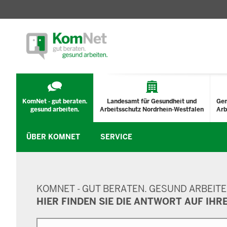
TECHNISCHES
MENÜ
KomNet - gut beraten.
Landesamt für Gesundheit und
Ge
gesund arbeiten.
Arbeitsschutz Nordrhein-Westfalen
Arb
ÜBER KOMNET
SERVICE
SUCHMASKE
KOMNET - GUT BERATEN. GESUND ARBEITE
HIER FINDEN SIE DIE ANTWORT AUF IHR
Suche