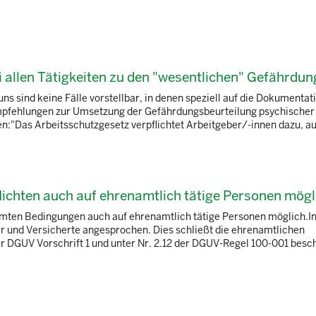
 allen Tätigkeiten zu den "wesentlichen" Gefährdu
s sind keine Fälle vorstellbar, in denen speziell auf die Dokumentat
Empfehlungen zur Umsetzung der Gefährdungsbeurteilung psychischer
en:"Das Arbeitsschutzgesetz verpflichtet Arbeitgeber/-innen dazu, auf
ichten auch auf ehrenamtlich tätige Personen mögl
mmten Bedingungen auch auf ehrenamtlich tätige Personen möglich.I
ber und Versicherte angesprochen. Dies schließt die ehrenamtlichen
der DGUV Vorschrift 1 und unter Nr. 2.12 der DGUV-Regel 100-001 besc