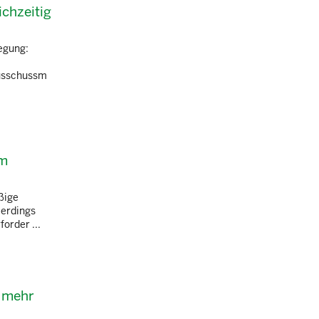
ichzeitig
legung:
Ausschussm
im
ßige
lerdings
order ...
t mehr