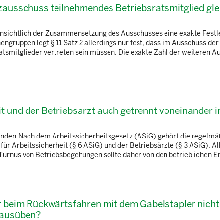
tzausschuss teilnehmendes Betriebsratsmitglied gle
t hinsichtlich der Zusammensetzung des Ausschusses eine exakte Fest
engruppen legt § 11 Satz 2 allerdings nur fest, dass im Ausschuss der
ratsmitglieder vertreten sein müssen. Die exakte Zahl der weiteren 
it und der Betriebsarzt auch getrennt voneinander 
finden.Nach dem Arbeitssicherheitsgesetz (ASiG) gehört die regelmä
für Arbeitssicherheit (§ 6 ASiG) und der Betriebsärzte (§ 3 ASiG). Al
 Turnus von Betriebsbegehungen sollte daher von den betrieblichen Erf
r beim Rückwärtsfahren mit dem Gabelstapler nich
t ausüben?