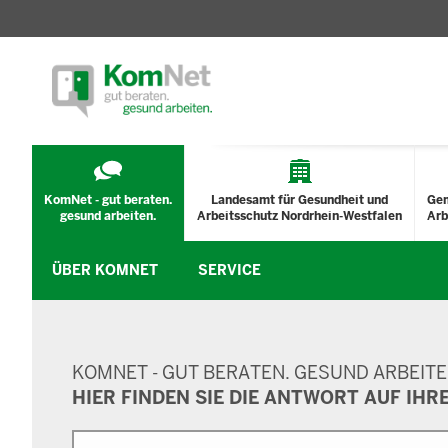
TECHNISCHES
MENÜ
KomNet - gut beraten.
Landesamt für Gesundheit und
Ge
gesund arbeiten.
Arbeitsschutz Nordrhein-Westfalen
Arb
ÜBER KOMNET
SERVICE
SUCHMASKE
KOMNET - GUT BERATEN. GESUND ARBEITE
HIER FINDEN SIE DIE ANTWORT AUF IHR
Suche