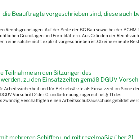
ür die Beauftragte vorgeschrieben sind, diese auch be
hen Rechtsgrundlagen. Auf der Seite der BG Bau sowie bei der BGHM f
echtlichen Grundlagen und Formblättern. Aus Gründen der Rechtssich
n eine solche nicht explizit vorgeschrieben ist.Ob eine erneute Beste
 die Teilnahme an den Sitzungen des
werden, zu den Einsatzzeiten gemäß DGUV Vorschri
ür Arbeitssicherheit und für Betriebsärzte als Einsatzzeit im Sinne d
r DGUV Vorschrift 2 der Grundbetreuung zugerechnet.§ 11 des
als zwanzig Beschäftigten einen Arbeitsschutzausschuss gebildet we
) mit mehreren Schiffen und mit regelmäßig über 21