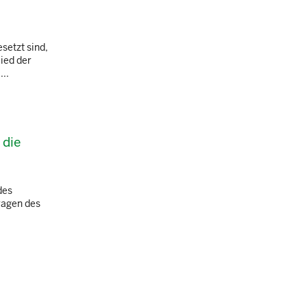
setzt sind,
ied der
..
 die
des
ragen des