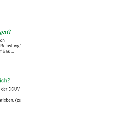
ngen?
ion
 Belastung"
 Bas ...
ich?
n der DGUV
hrieben. (zu