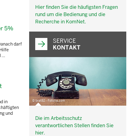
Hier finden Sie die häufigsten Fragen
rund um die Bedienung und die
Recherche in KomNet.
der 5%
SERVICE
Danach darf
KONTAKT
Hilfe
...
t
© brat82 - Fotolia.com
d in
chäftigten
ung und
Die im Arbeitsschutz
verantwortlichen Stellen finden Sie
hier.