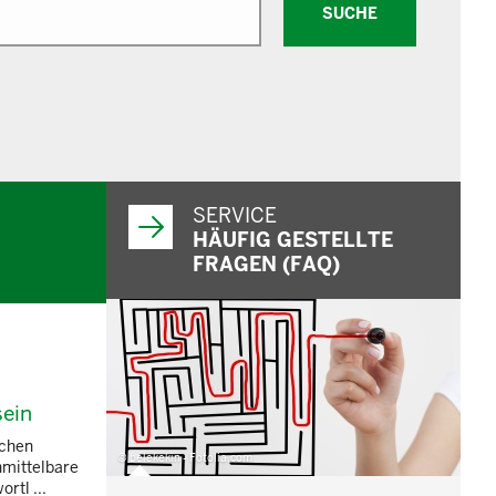
SUCHE
SERVICE
HÄUFIG GESTELLTE
FRAGEN (FAQ)
sein
schen
© belekekin - Fotolia.com
nmittelbare
rtl ...