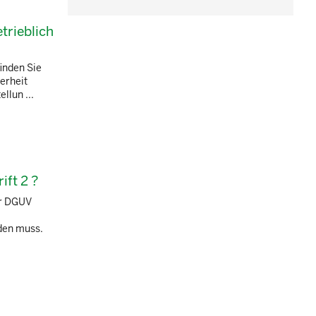
trieblich
inden Sie
erheit
llun ...
ft 2 ?
er DGUV
rden muss.