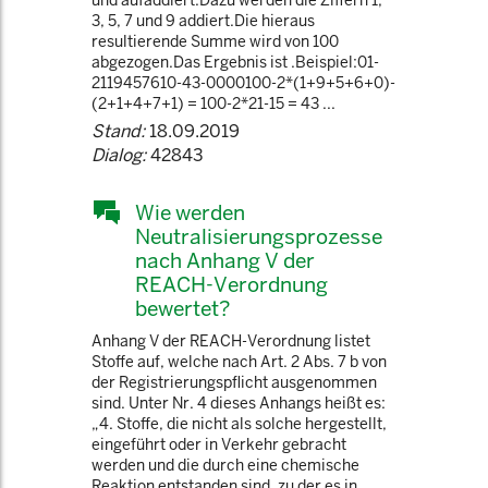
und aufaddiert.Dazu werden die Ziffern 1,
3, 5, 7 und 9 addiert.Die hieraus
resultierende Summe wird von 100
abgezogen.Das Ergebnis ist .Beispiel:01-
2119457610-43-0000100-2*(1+9+5+6+0)-
(2+1+4+7+1) = 100-2*21-15 = 43 ...
Stand:
18.09.2019
Dialog:
42843
Wie werden
Neutralisierungsprozesse
nach Anhang V der
REACH-Verordnung
bewertet?
Anhang V der REACH-Verordnung listet
Stoffe auf, welche nach Art. 2 Abs. 7 b von
der Registrierungspflicht ausgenommen
sind. Unter Nr. 4 dieses Anhangs heißt es:
„4. Stoffe, die nicht als solche hergestellt,
eingeführt oder in Verkehr gebracht
werden und die durch eine chemische
Reaktion entstanden sind, zu der es in