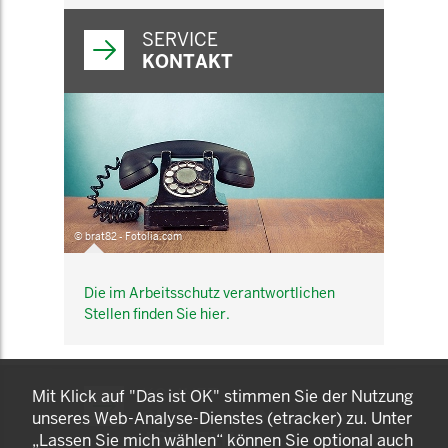
SERVICE
KONTAKT
© brat82 - Fotolia.com
Die im Arbeitsschutz verantwortlichen
Stellen finden Sie hier.
KOMNET
Mit Klick auf "Das ist OK" stimmen Sie der Nutzung
GUT BERATEN. GESUND
unseres Web-Analyse-Dienstes (etracker) zu. Unter
ARBEITEN.
„Lassen Sie mich wählen“ können Sie optional auch