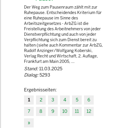
Der Weg zum Pausenraum zählt mit zur
Ruhepause. Entscheidendes Kriterium für
eine Ruhepause im Sinne des
Arbeitszeitgesetzes - ArbZG ist die
Freistellung des Arbeitnehmers von jeder
Dienstverpflichtung und auch von jeder
Verpflichtung sich zum Dienst bereit zu
halten (siehe auch Kommentar zur ArbZG,
Rudolf Anzinger/Wolfgang Koberski,
Verlag Recht und Wirtschaft, 2. Auflage,
Frankfurt am Main 2005, ...
Stand:
11.03.2025
Dialog:
5293
Ergebnisseiten:
1
2
3
4
5
6
7
8
9
10
11
12
»