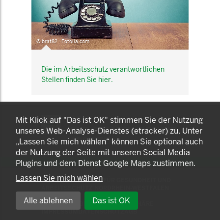
© brat82 - Fotolia.com
Die im Arbeitsschutz verantwortlichen
Stellen finden Sie hier.
KOMNET
Mit Klick auf "Das ist OK" stimmen Sie der Nutzung
GUT BERATEN. GESUND
unseres Web-Analyse-Dienstes (etracker) zu. Unter
ARBEITEN.
„Lassen Sie mich wählen“ können Sie optional auch
der Nutzung der Seite mit unseren Social Media
Plugins und dem Dienst Google Maps zustimmen.
Lassen Sie mich wählen
© 2025 LANDESAMT FÜR GESUNDHEIT UND
ARBEITSSCHUTZ NORDRHEIN-WESTFALEN
Alle ablehnen
Das ist OK
EINSTELLUNGEN ZUR PRIVATSPHÄRE
IMPRESSUM
DATENSCHUTZ
AGB