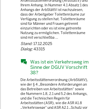
Arbeitsstättenverordnung (ArbStättV) und
Ihrem Anhang. In Nummer 4.1 Absatz 1 des
Anhangs der ArbStättV ist nachzulesen,
dass der Arbeitgeber Toilettenräume zur
Verfügung zu stellen hat. Toilettenräume
sind für Männer und Frauen getrennt
einzurichten oder es ist eine getrennte
Nutzung zu ermöglichen. Toilettenräume
sind mit verschließba ...
Stand:
17.12.2025
Dialog:
43315
Was ist ein Verkehrsweg im
Sinne der DGUV Vorschrift
38?
Die Arbeitsstättenverordnung (ArbStättV),
wie der § 4 „Besondere Anforderungen an
das Betreiben von Arbeitsstätten“ sowie
die Nummern 1.8, 2.1 und 5.2 des Anhangs,
und die Technischen Regeln für
Arbeitsstätten (ASR), wie die ASR A1.8
„Verkehrswege" und ASR A2.1 „Schutz vor