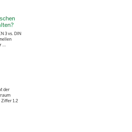
nschen
alten?
N 3 vs. DIN
nellen
 ...
t der
ftraum
Ziffer 1.2