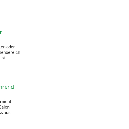
r
ten oder
usenbereich
i ...
ährend
 nicht
Salon
ss aus