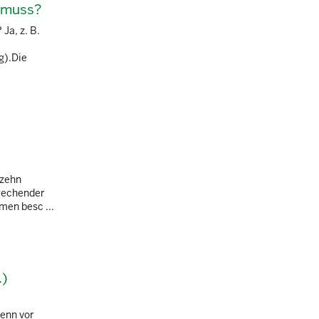
n muss?
Ja, z. B.
g).Die
 zehn
prechender
men besc ...
.)
wenn vor