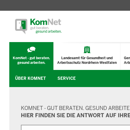
TECHNISCHES
MENÜ
KomNet - gut beraten.
Landesamt für Gesundheit und
Ge
gesund arbeiten.
Arbeitsschutz Nordrhein-Westfalen
Arb
ÜBER KOMNET
SERVICE
SUCHMASKE
KOMNET - GUT BERATEN. GESUND ARBEITE
HIER FINDEN SIE DIE ANTWORT AUF IHR
Suche