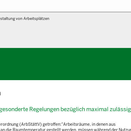
staltung von Arbeitsplätzen
n
gesonderte Regelungen bezüglich maximal zulässig
rordnung (ArbStättV) getroffen:"Arbeitsräume, in denen aus
n an die Raumtemperatur gestellt werden, müssen während der Nutz