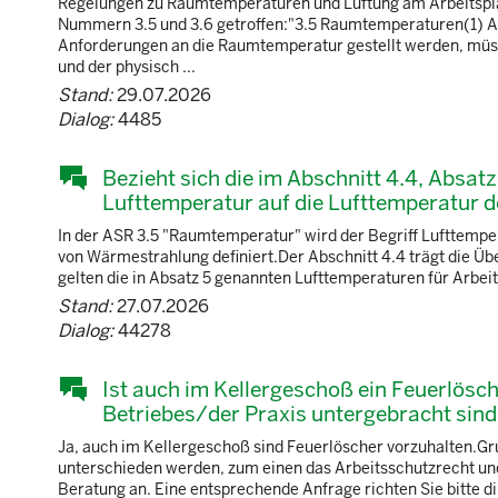
Regelungen zu Raumtemperaturen und Lüftung am Arbeitspla
Nummern 3.5 und 3.6 getroffen:"3.5 Raumtemperaturen(1) Arb
Anforderungen an die Raumtemperatur gestellt werden, müs
und der physisch ...
Stand:
29.07.2026
Dialog:
4485
Bezieht sich die im Abschnitt 4.4, Absa
Lufttemperatur auf die Lufttemperatur d
In der ASR 3.5 "Raumtemperatur" wird der Begriff Lufttemp
von Wärmestrahlung definiert.Der Abschnitt 4.4 trägt die Üb
gelten die in Absatz 5 genannten Lufttemperaturen für Arbeit
Stand:
27.07.2026
Dialog:
44278
Ist auch im Kellergeschoß ein Feuerlösc
Betriebes/der Praxis untergebracht sind
Ja, auch im Kellergeschoß sind Feuerlöscher vorzuhalten.G
unterschieden werden, zum einen das Arbeitsschutzrecht un
Beratung an. Eine entsprechende Anfrage richten Sie bitte d