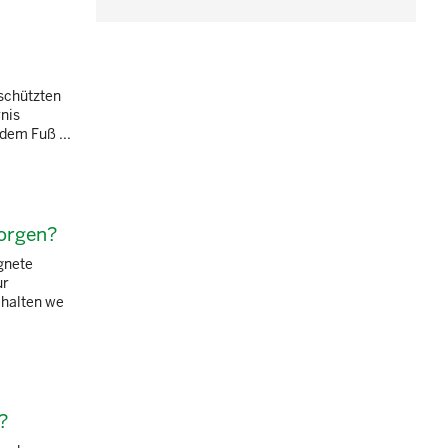
schützten
nis
 dem Fuß ...
sorgen?
gnete
ur
ehalten we
?