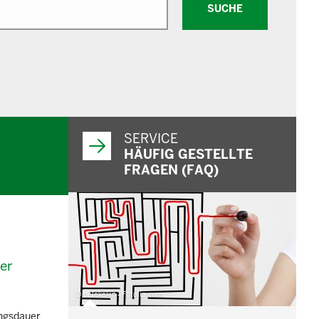
SUCHE
SERVICE
HÄUFIG GESTELLTE
FRAGEN (FAQ)
er
© belekekin - Fotolia.com
ungsdauer