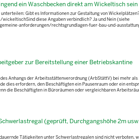
wingend ein Waschbecken direkt am Wickeltisch sei
unterteilen: Gibt es Informationen zur Gestaltung von Wickelplätzen? 
ickeltischSind diese Angaben verbindlich? Ja und Nein (siehe
lgemeine-anforderungen/rechtsgrundlagen-fuer-bau-und-ausstattun
beitgeber zur Bereitstellung einer Betriebskantine
 des Anhangs der Arbeitsstättenverordnung (ArbStättV) bei mehr als
de dies erfordern, den Beschäftigten ein Pausenraum oder ein ents
 wenn die Beschäftigten in Büroräumen oder vergleichbaren Arbeitsräu
m Schwerlastregal (geprüft, Durchgangshöhe 2m usw
auernde Tätigkeiten unter Schwerlastregalen sind nicht verboten, 