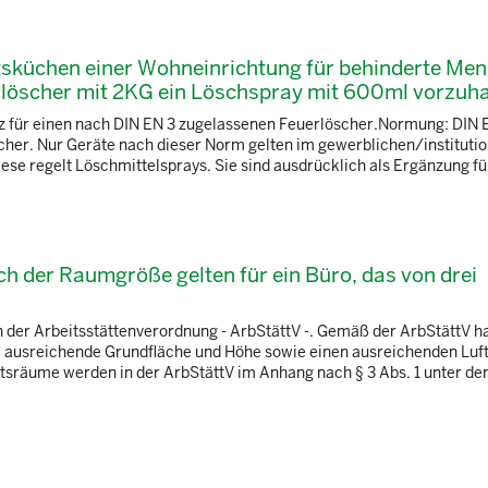
aftsküchen einer Wohneinrichtung für behinderte Me
ndlöscher mit 2KG ein Löschspray mit 600ml vorzuh
atz für einen nach DIN EN 3 zugelassenen Feuerlöscher.Normung: DIN E
cher. Nur Geräte nach dieser Norm gelten im gewerblichen/institutio
se regelt Löschmittelsprays. Sie sind ausdrücklich als Ergänzung für
ch der Raumgröße gelten für ein Büro, das von drei
n der Arbeitsstättenverordnung - ArbStättV -. Gemäß der ArbStättV ha
ne ausreichende Grundfläche und Höhe sowie einen ausreichenden Lu
räume werden in der ArbStättV im Anhang nach § 3 Abs. 1 unter der 