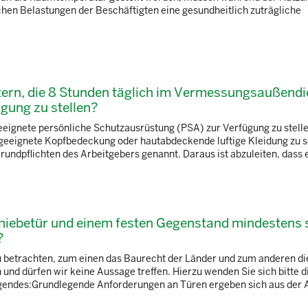
chen Belastungen der Beschäftigten eine gesundheitlich zuträgliche
eitern, die 8 Stunden täglich im Vermessungsaußendi
gung zu stellen?
geeignete persönliche Schutzausrüstung (PSA) zur Verfügung zu stelle
e geeignete Kopfbedeckung oder hautabdeckende luftige Kleidung zu 
undpflichten des Arbeitgebers genannt. Daraus ist abzuleiten, dass e
hiebetür und einem festen Gegenstand mindestens 
?
zu betrachten, zum einen das Baurecht der Länder und zum anderen d
nd dürfen wir keine Aussage treffen. Hierzu wenden Sie sich bitte di
gendes:Grundlegende Anforderungen an Türen ergeben sich aus der Ar