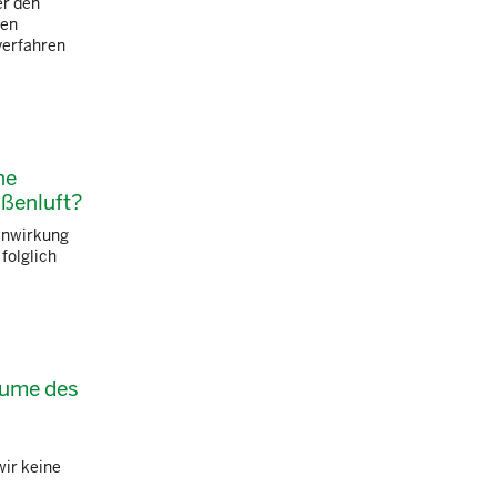
er den
hen
verfahren
ne
ußenluft?
inwirkung
folglich
äume des
wir keine