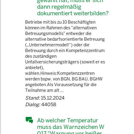
gewählt hat, muss er sich
dann regelmäßig
dokumentiert weiterbilden?
Betriebe mit bis zu 10 Beschäftigten
können im Rahmen des "alternativen
Betreuungsmodells" entweder die
alternative bedarfsorientierte Betreuung
(„Unternehmermodell“) oder die
Betreuung durch ein Kompetenzzentrum
des zuständigen
Unfallversicherungsträgers (soweit er es
anbietet),
wählen.Hinweis:Kompetenzzentren
werden bspw. von BGN, BG BAU, BGHW
angeboten.Als Voraussetzung für die
Teilnahme am alt ...
Stand:
15.12.2024
Dialog:
44058
Ab welcher Temperatur
muss das Warnzeichen W
017 "Warnung vor heißer