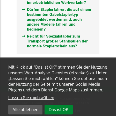
innerbetrieblichen Werkverkehr?
Dürfen Staplerfahrer, die auf einem
bestimmten Gabelstaplertyp
ausgebildet worden sind, auch
andere Modelle fahren und
bedienen?
Reicht für Spezialstapler zum
Transport großer Stahlspulen der
normale Staplerschein aus?
KOMNET
Mit Klick auf "Das ist OK" stimmen Sie der Nutzung
GUT BERATEN. GESUND
unseres Web-Analyse-Dienstes (etracker) zu. Unter
ARBEITEN.
„Lassen Sie mich wählen“ können Sie optional auch
der Nutzung der Seite mit unseren Social Media
Plugins und dem Dienst Google Maps zustimmen.
Lassen Sie mich wählen
© 2025 LANDESAMT FÜR GESUNDHEIT UND
ARBEITSSCHUTZ NORDRHEIN-WESTFALEN
Alle ablehnen
Das ist OK
EINSTELLUNGEN ZUR PRIVATSPHÄRE
IMPRESSUM
DATENSCHUTZ
AGB