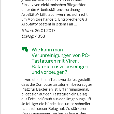
grundsätzlich so, dass der dauerhafte
Einsatz von elektronischen Bildgeräten
unter die Arbeitsstättenverordnung -
ArbStättV- fällt, auch wenn es sich nicht
um Monitore handelt. Entsprechend § 3
ArbStättV besteht in jedem Fall ...
Stand:
26.01.2017
Dialog:
4358
Wie kann man
Verunreinigungen von PC-
Tastaturen mit Viren,
Bakterien usw. beseitigen
und vorbeugen?
In verschiedenen Tests wurde festgestellt,
dass die Computertastatur ein bevorzugter
Platz für Bakterien ist. Erfahrungsgemäß
bildet sich auf den Tastaturen ein Belag
aus Fett und Staub aus der Umgebungsluft.
Je fettiger die Hände sind, umso schneller
baut sich dieser Belag auf. Zu stärkeren
Verunreinigungen, insbesondere in den