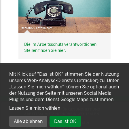
© brat82 - Fotolia.com
Die im Arbeitsschutz verantwortlichen
Stellen finden Sie hier.
KOMNET
Mit Klick auf "Das ist OK" stimmen Sie der Nutzung
GUT BERATEN. GESUND
unseres Web-Analyse-Dienstes (etracker) zu. Unter
ARBEITEN.
„Lassen Sie mich wählen“ können Sie optional auch
der Nutzung der Seite mit unseren Social Media
Plugins und dem Dienst Google Maps zustimmen.
Lassen Sie mich wählen
© 2025 LANDESAMT FÜR GESUNDHEIT UND
ARBEITSSCHUTZ NORDRHEIN-WESTFALEN
Alle ablehnen
Das ist OK
EINSTELLUNGEN ZUR PRIVATSPHÄRE
IMPRESSUM
DATENSCHUTZ
AGB