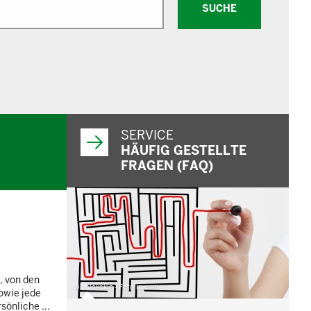
SUCHE
SERVICE
HÄUFIG GESTELLTE
FRAGEN (FAQ)
, von den
© belekekin - Fotolia.com
owie jede
önliche ...