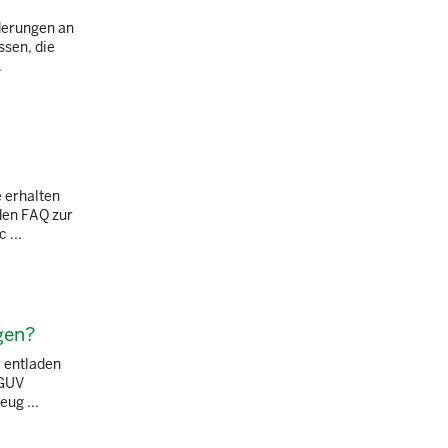
rderungen an
ssen, die
.
e erhalten
 den FAQ zur
 ...
gen?
r entladen
DGUV
ug ...