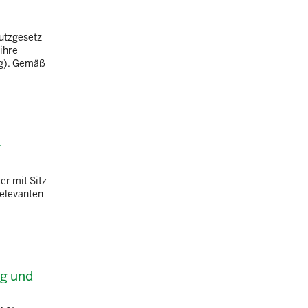
utzgesetz
ihre
ng). Gemäß
-
er mit Sitz
relevanten
ng und