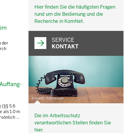
Hier finden Sie die häufigsten Fragen
rund um die Bedienung und die
Recherche in KomNet.
 im
SERVICE
n der
KONTAKT
urch
 Auffang-
© brat82 - Fotolia.com
 (§§ 5,6
r als 1.0 m
Die im Arbeitsschutz
önlich ...
verantwortlichen Stellen finden Sie
hier.