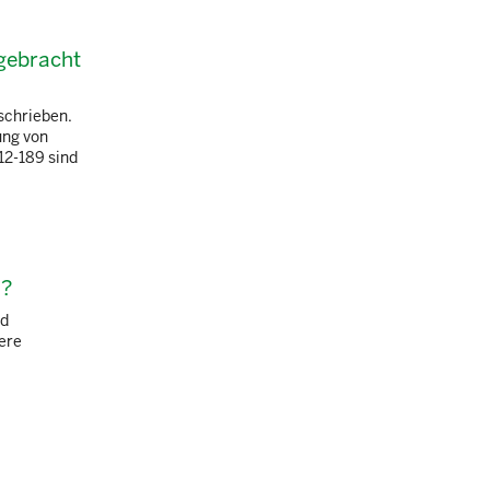
gebracht
schrieben.
ung von
12-189 sind
n?
nd
ere