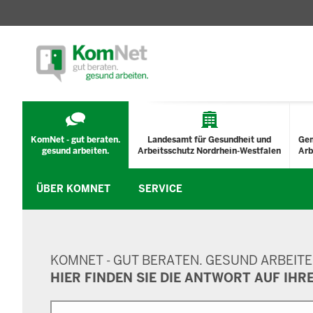
TECHNISCHES
MENÜ
KomNet - gut beraten.
Landesamt für Gesundheit und
Ge
gesund arbeiten.
Arbeitsschutz Nordrhein-Westfalen
Arb
ÜBER KOMNET
SERVICE
SUCHMASKE
KOMNET - GUT BERATEN. GESUND ARBEITE
HIER FINDEN SIE DIE ANTWORT AUF IHR
Suche