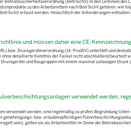
der Betriebssicherheitsverordnung (BetrSichV).In den Leitlinien des L
edizinprodukte zu den Arbeitsmitteln nach BetrSichV gehören, wie fol
1 BetrSichV erfasst werden. Hinsichtlich der Anforderungen enthalten d
richtlinie und müssen daher eine CE-Kennzeichnun
RL) bzw. Druckgeräteverordnung (14. ProdSV) unterfällt und deshalb
hne detaillierte Kenntnis der Fackel nicht abschließend beurteilt 
für Druckgeräte und Baugruppen mit einem maximal zulässigen Druck 
Pulverbeschichtungsanlagen verwendet werden, reg
agen verwendet werden, sind regelmäßig zu prüfen.Begründung:Unter 
ner genehmigungs- bzw. erlaubnispflichtigen Pulverbeschichtungsanla
regelt sein), gelten sie als Arbeitsmittel im Sinne der Betriebssiche