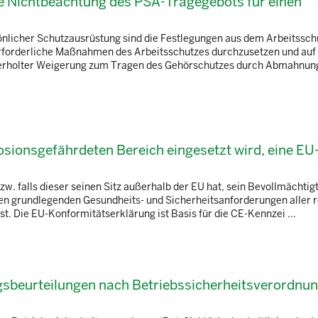
e Nichtbeachtung des PSA-Tragegebots für einen
licher Schutzausrüstung sind die Festlegungen aus dem Arbeitssch
erforderliche Maßnahmen des Arbeitsschutzes durchzusetzen und auf 
iederholter Weigerung zum Tragen des Gehörschutzes durch Abmahnu
osionsgefährdeten Bereich eingesetzt wird, eine EU
w. falls dieser seinen Sitz außerhalb der EU hat, sein Bevollmächtigt
 den grundlegenden Gesundheits- und Sicherheitsanforderungen aller 
st. Die EU-Konformitätserklärung ist Basis für die CE-Kennzei ...
sbeurteilungen nach Betriebssicherheitsverordnu