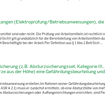
gangen (Elektroprüfung/Betriebsanweisungen), die
tsmittel sind oder nicht. Die Prüfung von Arbeitsmitteln ist rechtlich i
SichV gilt grundsätzlich für die Bereitstellung von Arbeitsmitteln d
Beschäftigte bei der Arbeit.Per Definition aus § 1 Abs.1 BetrSich ...
cherung (z.B. Absturzsicherungsset, Kategorie III,
ze aus der Höhe) eine Gefährdungsbeurteilung und
riebsanweisung erstellen.Im Rahmen seiner Gefährdungsbeurteilung
 ASR A 2.1) muss er zunächst ermitteln, ob eine Absturzhöhe von meh
e Absturzsicherungen oder Auffangeinrichtungen einrichten, sind Pers