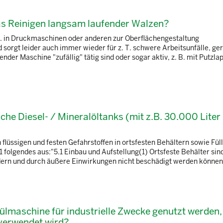
s Reinigen langsam laufender Walzen?
B. in Druckmaschinen oder anderen zur Oberflächengestaltung
 sorgt leider auch immer wieder für z. T. schwere Arbeitsunfälle, ge
der Maschine "zufällig" tätig sind oder sogar aktiv, z. B. mit Putzla
che Diesel- / Mineralöltanks (mit z.B. 30.000 Liter 
lüssigen und festen Gefahrstoffen in ortsfesten Behältern sowie Füll
.1 folgendes aus:"5.1 Einbau und Aufstellung(1) Ortsfeste Behälter sin
ndern und durch äußere Einwirkungen nicht beschädigt werden können. 
ülmaschine für industrielle Zwecke genutzt werden
verwendet wird?