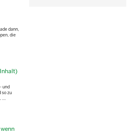
rade dann,
ppen, die
Inhalt)
- und
d so zu
...
, wenn