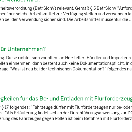
herheitsverordnung (BetrSichV) relevant. Gemäß § 5 BetrSichV "Anfo
eber "nur solche Arbeitsmittel zur Verfügung stellen und verwenden la
 bei der Verwendung sicher sind. Die Arbeitsmittel müssenfür die ..
 für Unternehmen?
. Diese richtet sich vor allem an Hersteller. Händler und Importeur
Rollen einnehmen, dann besteht auch keine Dokumentationspflicht. In
ge "Was ist neu bei der technischen Dokumentation?" folgendes nac
egkeilen für das Be- und Entladen mit Flurförderzeu
r § 17 folgendes: "Fahrzeuge dürfen mit Flurförderzeugen nur be- ode
ist."Als Erläuterung findet sich in der Durchführungsanweisung zur 
herung des Fahrzeuges gegen Rollen ist beim Befahren mit Flurförderze