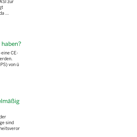
ASI zur
gt
a ...
g haben?
 eine CE-
werden.
(PS) von ü
elmäßig
der
ge sind
rheitsveror