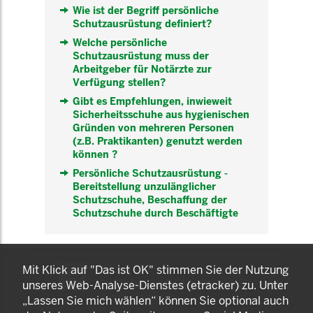
Wie ist der Begriff persönliche
Schutzausrüstung definiert?
Welche persönliche
Schutzausrüstung muss der
Arbeitgeber für Notärzte zur
Verfügung stellen?
Gibt es Empfehlungen, inwieweit
Sicherheitsschuhe aus hygienischen
Gründen von mehreren Personen
(z.B. Praktikanten) genutzt werden
können ?
Persönliche Schutzausrüstung -
Bereitstellung unzulänglicher
Schutzschuhe, Beschaffung der
Schutzschuhe durch Beschäftigte
KOMNET
Mit Klick auf "Das ist OK" stimmen Sie der Nutzung
GUT BERATEN. GESUND
unseres Web-Analyse-Dienstes (etracker) zu. Unter
ARBEITEN.
„Lassen Sie mich wählen“ können Sie optional auch