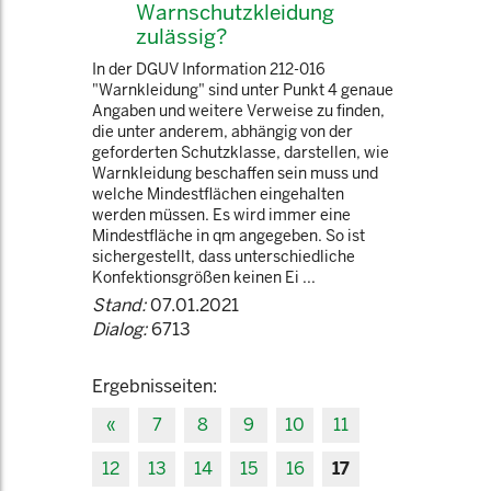
Warnschutzkleidung
zulässig?
In der DGUV Information 212-016
"Warnkleidung" sind unter Punkt 4 genaue
Angaben und weitere Verweise zu finden,
die unter anderem, abhängig von der
geforderten Schutzklasse, darstellen, wie
Warnkleidung beschaffen sein muss und
welche Mindestflächen eingehalten
werden müssen. Es wird immer eine
Mindestfläche in qm angegeben. So ist
sichergestellt, dass unterschiedliche
Konfektionsgrößen keinen Ei ...
Stand:
07.01.2021
Dialog:
6713
Ergebnisseiten:
«
7
8
9
10
11
12
13
14
15
16
17