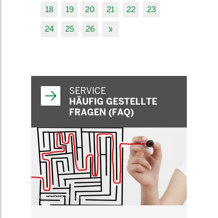
18
19
20
21
22
23
24
25
26
»
SERVICE
HÄUFIG GESTELLTE
FRAGEN (FAQ)
© belekekin - Fotolia.com