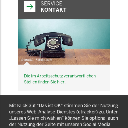
SERVICE
KONTAKT
© brat82 - Fotolia.com
Die im Arbeitsschutz verantwortlichen
Stellen finden Sie hier.
KOMNET
Mit Klick auf "Das ist OK" stimmen Sie der Nutzung
GUT BERATEN. GESUND
unseres Web-Analyse-Dienstes (etracker) zu. Unter
ARBEITEN.
„Lassen Sie mich wählen“ können Sie optional auch
der Nutzung der Seite mit unseren Social Media