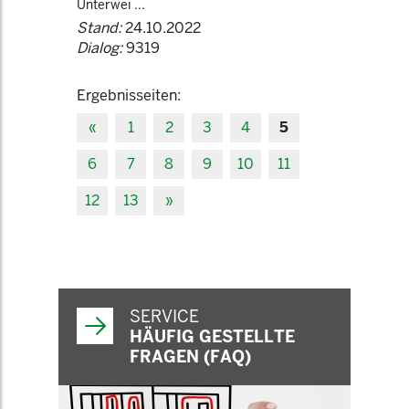
Unterwei ...
Stand:
24.10.2022
Dialog:
9319
Ergebnisseiten:
«
1
2
3
4
5
6
7
8
9
10
11
12
13
»
SERVICE
HÄUFIG GESTELLTE
FRAGEN (FAQ)