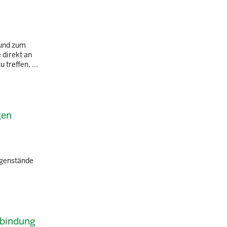
 und zum
 direkt an
treffen, ...
gen
egenstände
rbindung