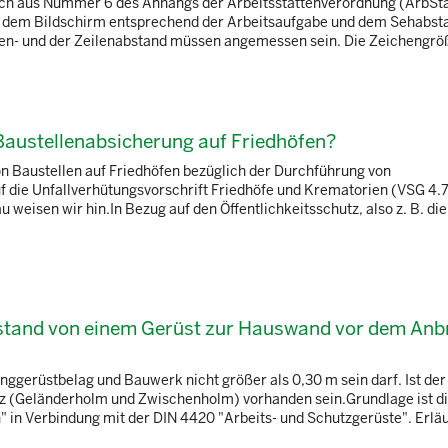
ich aus Nummer 6 des Anhangs der Arbeitsstättenverordnung (ArbStä
auf dem Bildschirm entsprechend der Arbeitsaufgabe und dem Sehabst
en- und der Zeilenabstand müssen angemessen sein. Die Zeichengröße
 Baustellenabsicherung auf Friedhöfen?
on Baustellen auf Friedhöfen bezüglich der Durchführung von
die Unfallverhütungsvorschrift Friedhöfe und Krematorien (VSG 4.7
weisen wir hin.In Bezug auf den Öffentlichkeitsschutz, also z. B. die
Abstand von einem Gerüst zur Hauswand vor dem Anb
nggerüstbelag und Bauwerk nicht größer als 0,30 m sein darf. Ist de
tz (Geländerholm und Zwischenholm) vorhanden sein.Grundlage ist d
" in Verbindung mit der DIN 4420 "Arbeits- und Schutzgerüste". Erl