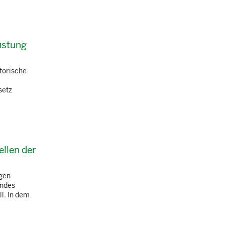
üstung
atorische
setz
llen der
ngen
endes
l. In dem