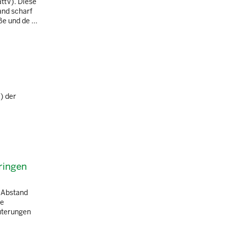
ttV). Diese
and scharf
 und de ...
) der
ringen
r Abstand
ie
äuterungen