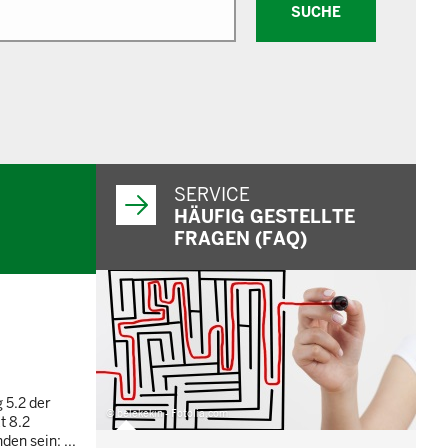
SUCHE
SERVICE
HÄUFIG GESTELLTE
FRAGEN (FAQ)
 5.2 der
© belekekin - Fotolia.com
t 8.2
en sein: ...