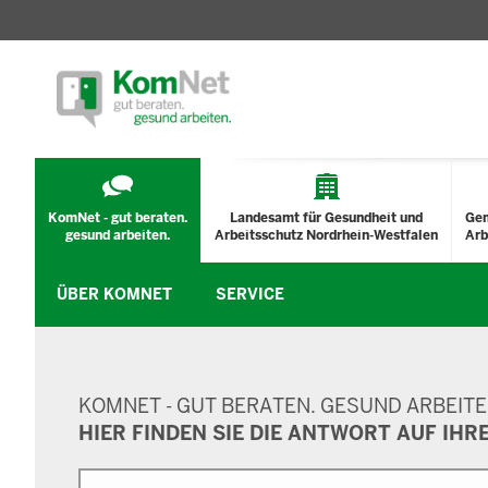
TECHNISCHES
MENÜ
KomNet - gut beraten.
Landesamt für Gesundheit und
Ge
gesund arbeiten.
Arbeitsschutz Nordrhein-Westfalen
Arb
ÜBER KOMNET
SERVICE
SUCHMASKE
KOMNET - GUT BERATEN. GESUND ARBEITE
HIER FINDEN SIE DIE ANTWORT AUF IHR
Suche