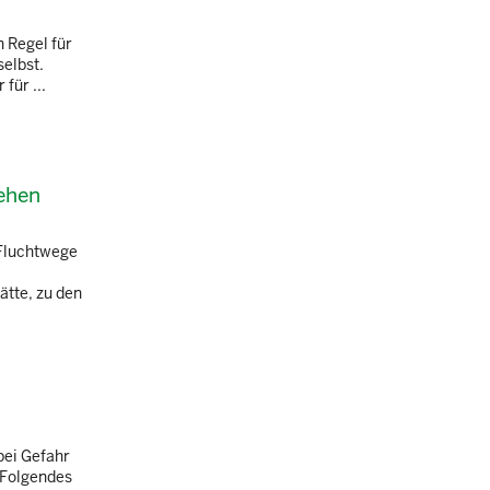
n Regel für
elbst.
für ...
sehen
 Fluchtwege
ätte, zu den
bei Gefahr
 Folgendes