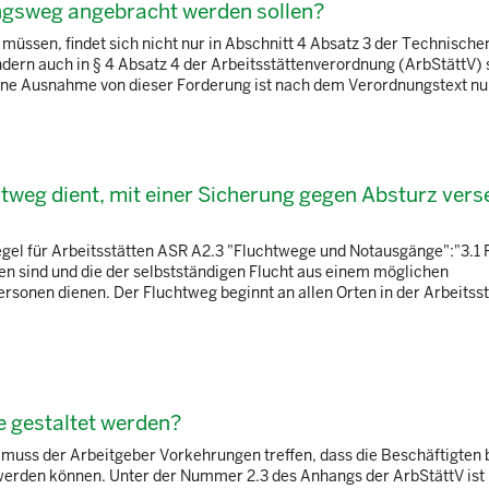
ngsweg angebracht werden sollen?
üssen, findet sich nicht nur in Abschnitt 4 Absatz 3 der Technische
ern auch in § 4 Absatz 4 der Arbeitsstättenverordnung (ArbStättV) s
ine Ausnahme von dieser Forderung ist nach dem Verordnungstext nur 
tweg dient, mit einer Sicherung gegen Absturz ver
 Regel für Arbeitsstätten ASR A2.3 "Fluchtwege und Notausgänge":"3.1
en sind und die der selbstständigen Flucht aus einem möglichen
rsonen dienen. Der Fluchtweg beginnt an allen Orten in der Arbeitsst
 gestaltet werden?
 muss der Arbeitgeber Vorkehrungen treffen, dass die Beschäftigten 
t werden können. Unter der Nummer 2.3 des Anhangs der ArbStättV ist