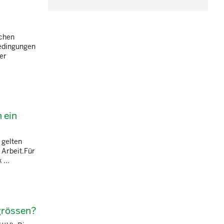
ichen
Bedingungen
er
 ein
 gelten
 Arbeit.Für
...
grössen?