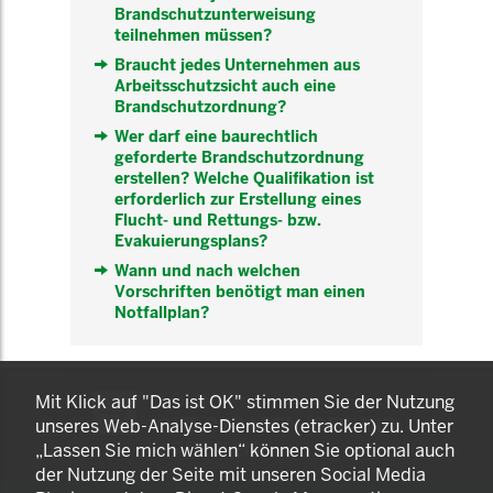
Brandschutzunterweisung
teilnehmen müssen?
Braucht jedes Unternehmen aus
Arbeitsschutzsicht auch eine
Brandschutzordnung?
Wer darf eine baurechtlich
geforderte Brandschutzordnung
erstellen? Welche Qualifikation ist
erforderlich zur Erstellung eines
Flucht- und Rettungs- bzw.
Evakuierungsplans?
Wann und nach welchen
Vorschriften benötigt man einen
Notfallplan?
KOMNET
Mit Klick auf "Das ist OK" stimmen Sie der Nutzung
GUT BERATEN. GESUND
unseres Web-Analyse-Dienstes (etracker) zu. Unter
ARBEITEN.
„Lassen Sie mich wählen“ können Sie optional auch
der Nutzung der Seite mit unseren Social Media