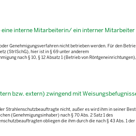
ine interne Mitarbeiterin/ ein interner Mitarbeiter
 oder Genehmigungsverfahren nicht betrieben werden. Für den Betrie
tz (StrlSchG), hier ist in § 69 unter anderem
hmigung nach § 10, § 12 Absatz 1 (Betrieb von Röntgeneinrichtungen),
ntern bzw. extern) zwingend mit Weisungsbefugniss
r Strahlenschutzbeauftragte nicht, außer es wird ihm in seiner Bes
chen (Genehmigungsinhaber) nach § 70 Abs. 2 Satz 1 des
schutzbeauftragten obliegen die ihm durch die nach § 43 Abs. 1 der