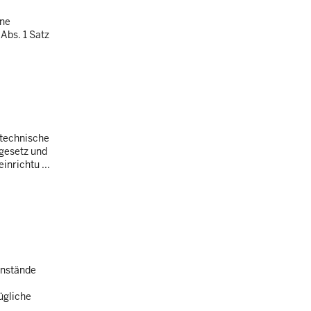
ine
Abs. 1 Satz
 technische
gesetz und
nrichtu ...
enstände
ügliche