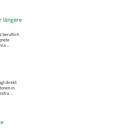
 längere
z beruflich
gnete
ra ...
gt direkt
tonen in
tra ...
se