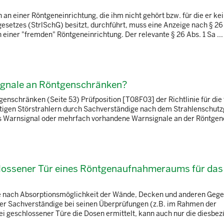
 an einer Röntgeneinrichtung, die ihm nicht gehört bzw. für die er ke
esetzes (StrlSchG) besitzt, durchführt, muss eine Anzeige nach § 26 
n einer "fremden" Röntgeneinrichtung. Der relevante § 26 Abs. 1 Sa ...
ignale an Röntgenschränken?
enschränken (Seite 53) Prüfposition [T08F03] der Richtlinie für die
igen Störstrahlern durch Sachverständige nach dem Strahlenschutz
es Warnsignal oder mehrfach vorhandene Warnsignale an der Röntgenei
chlossener Tür eines Röntgenaufnahmeraums für das
 Je nach Absorptionsmöglichkeit der Wände, Decken und anderen Geg
der Sachverständige bei seinen Überprüfungen (z.B. im Rahmen der
i geschlossener Türe die Dosen ermittelt, kann auch nur die diesbez