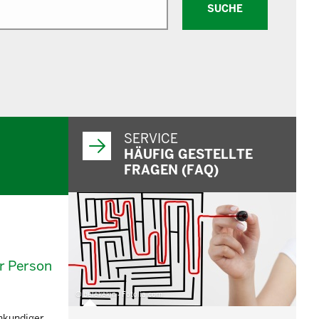
SUCHE
SERVICE
HÄUFIG GESTELLTE
FRAGEN (FAQ)
r Person
© belekekin - Fotolia.com
chkundiger