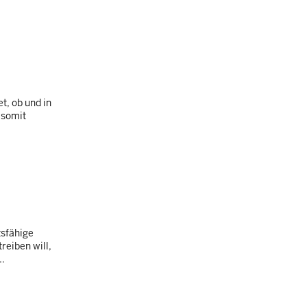
t, ob und in
 somit
tsfähige
reiben will,
..