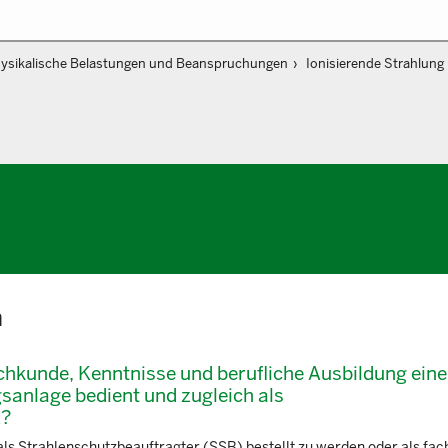
ysikalische Belastungen und Beanspruchungen
Ionisierende Strahlung
n
hkunde, Kenntnisse und berufliche Ausbildung eine
sanlage bedient und zugleich als
d?
ls Strahlenschutzbeauftragter (SSB) bestellt zu werden oder als fa