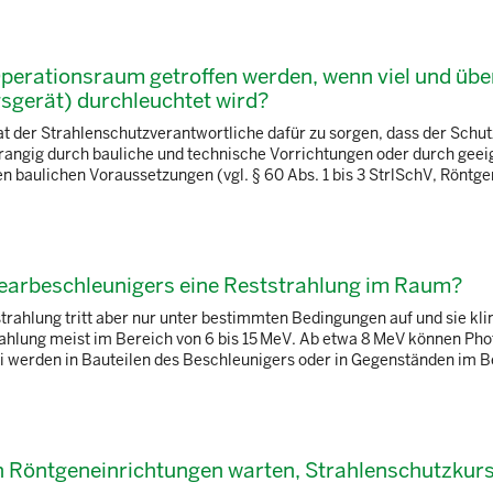
ationsraum getroffen werden, wenn viel und über
sgerät) durchleuchtet wird?
t der Strahlenschutzverantwortliche dafür zu sorgen, dass der Schut
rrangig durch bauliche und technische Vorrichtungen oder durch geei
n baulichen Voraussetzungen (vgl. § 60 Abs. 1 bis 3 StrlSchV, Röntgen
nearbeschleunigers eine Reststrahlung im Raum?
trahlung tritt aber nur unter bestimmten Bedingungen auf und sie klin
ahlung meist im Bereich von 6 bis 15 MeV. Ab etwa 8 MeV können Pho
 werden in Bauteilen des Beschleunigers oder in Gegenständen im Bes
n Röntgeneinrichtungen warten, Strahlenschutzkur