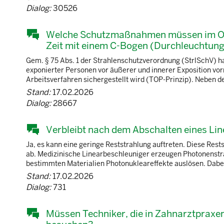
Dialog:
30526
Welche Schutzmaßnahmen müssen im Oper
Zeit mit einem C-Bogen (Durchleuchtung
Gem. § 75 Abs. 1 der Strahlenschutzverordnung (StrlSchV) ha
exponierter Personen vor äußerer und innerer Exposition vo
Arbeitsverfahren sichergestellt wird (TOP-Prinzip). Neben de
Stand:
17.02.2026
Dialog:
28667
Verbleibt nach dem Abschalten eines Li
Ja, es kann eine geringe Reststrahlung auftreten. Diese Rests
ab. Medizinische Linearbeschleuniger erzeugen Photonenstr
bestimmten Materialien Photonukleareffekte auslösen. Dabei
Stand:
17.02.2026
Dialog:
731
Müssen Techniker, die in Zahnarztpraxe