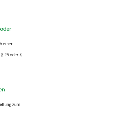
 oder
b einer
 § 25 oder §
en
tellung zum