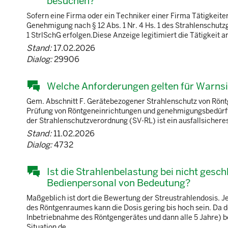
besuchen?
Sofern eine Firma oder ein Techniker einer Firma Tätigkeiten
Genehmigung nach § 12 Abs. 1 Nr. 4 Hs. 1 des Strahlenschutzg
1 StrlSchG erfolgen.Diese Anzeige legitimiert die Tätigkeit a
Stand:
17.02.2026
Dialog:
29906
Welche Anforderungen gelten für Warns
Gem. Abschnitt F. Gerätebezogener Strahlenschutz von Röntg
Prüfung von Röntgeneinrichtungen und genehmigungsbedürft
der Strahlenschutzverordnung (SV-RL) ist ein ausfallsicher
Stand:
11.02.2026
Dialog:
4732
Ist die Strahlenbelastung bei nicht ges
Bedienpersonal von Bedeutung?
Maßgeblich ist dort die Bewertung der Streustrahlendosis.
des Röntgenraumes kann die Dosis gering bis hoch sein. Da 
Inbetriebnahme des Röntgengerätes und dann alle 5 Jahre) be
Situation de ...