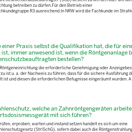
htung betreiben zu dürfen.Für den Betrieb einer
achkundegruppe R3 ausreichend.In NRW wird die Fachkunde im Strah
ner Praxis selbst die Qualifikation hat, die für ein
 ist, immer anwesend ist, wenn die Röntgenanlage b
lenschutzbeauftragten bestellen?
r Röntgeneinrichtung die erforderliche Genehmigung oder Anzeigebes
 ist u. a. der Nachweis zu führen, dass für die sichere Ausführung d
 ist und diesen die erforderlichen Befugnisse eingeräumt wurden. A .
hlenschutz, welche an Zahnröntgengeräten arbeite
rtsdosismessgerät mit sich führen?
üfen, erproben, warten und instand setzen handelt es sich um eine
trahlenschutzgesetz (StrlSchG), sofern dabei auch die Röntgenstrahlun