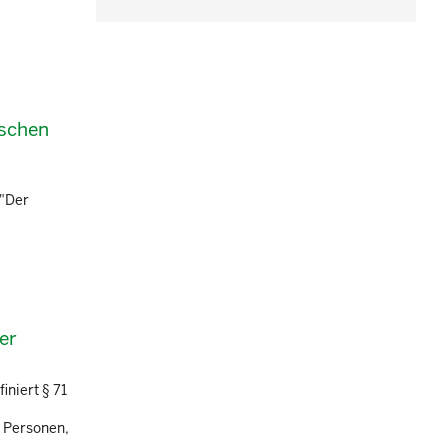
ischen
:"Der
er
iniert § 71
B Personen,