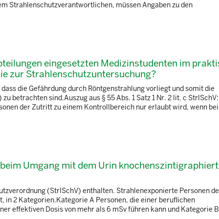
dem Strahlenschutzverantwortlichen, müssen Angaben zu den
bteilungen eingesetzten Medizinstudenten im prakt
sie zur Strahlenschutzuntersuchung?
dass die Gefährdung durch Röntgenstrahlung vorliegt und somit die
u betrachten sind.Auszug aus § 55 Abs. 1 Satz 1 Nr. 2 lit. c StrlSchV
onen der Zutritt zu einem Kontrollbereich nur erlaubt wird, wenn bei
t beim Umgang mit dem Urin knochenszintigraphiert
hutzverordnung (StrlSchV) enthalten. Strahlenexponierte Personen def
, in 2 Kategorien.Kategorie A Personen, die einer beruflichen
einer effektiven Dosis von mehr als 6 mSv führen kann und Kategorie 