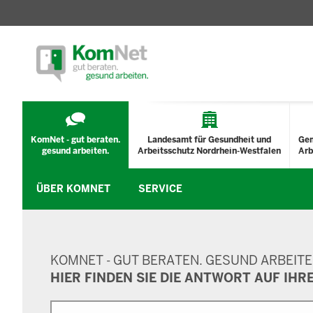
TECHNISCHES
MENÜ
KomNet - gut beraten.
Landesamt für Gesundheit und
Ge
gesund arbeiten.
Arbeitsschutz Nordrhein-Westfalen
Arb
ÜBER KOMNET
SERVICE
SUCHMASKE
KOMNET - GUT BERATEN. GESUND ARBEITE
HIER FINDEN SIE DIE ANTWORT AUF IHR
Suche