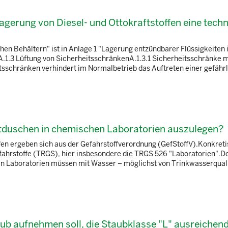
Lagerung von Diesel- und Ottokraftstoffen eine tech
hen Behältern" ist in Anlage 1 "Lagerung entzündbarer Flüssigkeiten 
.1.3 Lüftung von SicherheitsschränkenA.1.3.1 Sicherheitsschränke m
itsschränken verhindert im Normalbetrieb das Auftreten einer gefähr
duschen in chemischen Laboratorien auszulegen?
n ergeben sich aus der Gefahrstoffverordnung (GefStoffV).Konkreti
ahrstoffe (TRGS), hier insbesondere die TRGS 526 "Laboratorien".Do
In Laboratorien müssen mit Wasser – möglichst von Trinkwasserquali
aub aufnehmen soll, die Staubklasse "L" ausreichen