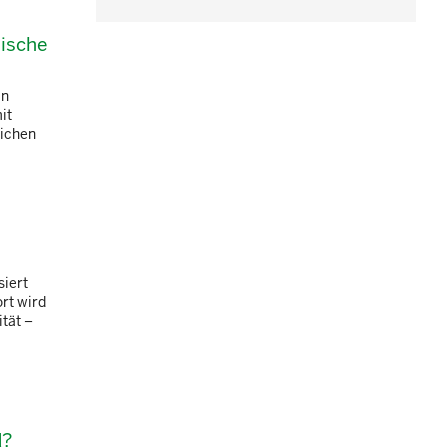
nische
in
it
lichen
siert
rt wird
tät –
d?