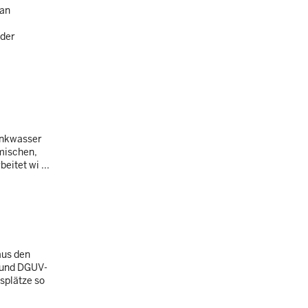
 an
 der
rinkwasser
mischen,
itet wi ...
aus den
" und DGUV-
splätze so