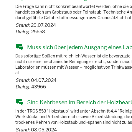
Die Frage kann nicht konkret beantwortet werden, ohne die ö
handelt es sich um Grobstaub oder Feinstaub, Technische Ang
durchgeführte Gefahrstoffmessungen usw.Grundsätzlich hat de
Stand:
29.07.2024
Dialog:
25658
Muss sich über jedem Ausgang eines Lab
Das sofortige Spülen mit reichlich Wasser ist die bevorzug
nicht nur eine mechanische Reinigung erreicht, sondern auc
Laboratorien müssen mit Wasser – möglichst von Trinkwasser
al ...
Stand:
04.07.2024
Dialog:
43966
Sind Kehrbesen im Bereich der Holzbear
In der TRGS 553 "Holzstaub" wird unter Abschnitt 4.4 "Reini
Werkstücke und Arbeitsbereiche sowie Arbeitskleidung, die 
trockenes Kehren von Holzstaub und -spänen sind nicht zuläs
Stand:
08.05.2024