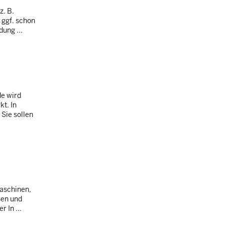
z. B.
 ggf. schon
ung ...
de wird
t. In
Sie sollen
Maschinen,
sen und
 In ...