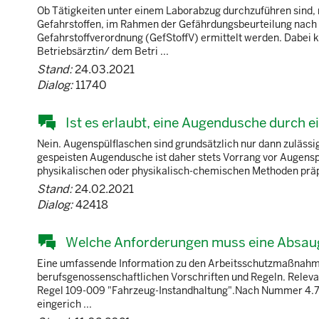
Ob Tätigkeiten unter einem Laborabzug durchzuführen sind,
Gefahrstoffen, im Rahmen der Gefährdungsbeurteilung nach 
Gefahrstoffverordnung (GefStoffV) ermittelt werden. Dabei k
Betriebsärztin/ dem Betri ...
Stand:
24.03.2021
Dialog:
11740
Ist es erlaubt, eine Augendusche durch 
Nein. Augenspülflaschen sind grundsätzlich nur dann zulässi
gespeisten Augendusche ist daher stets Vorrang vor Augens
physikalischen oder physikalisch-chemischen Methoden präpa
Stand:
24.02.2021
Dialog:
42418
Welche Anforderungen muss eine Absauga
Eine umfassende Information zu den Arbeitsschutzmaßnahme
berufsgenossenschaftlichen Vorschriften und Regeln. Releva
Regel 109-009 "Fahrzeug-Instandhaltung".Nach Nummer 4.7.
eingerich ...