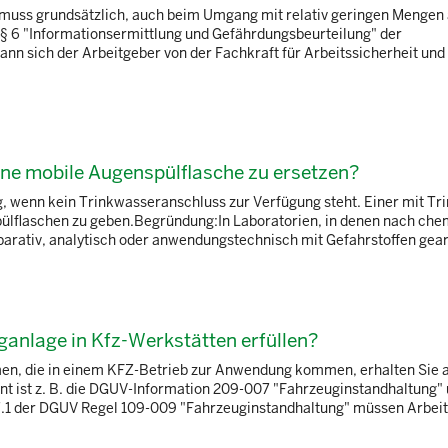
 muss grundsätzlich, auch beim Umgang mit relativ geringen Mengen
§ 6 "Informationsermittlung und Gefährdungsbeurteilung" der
ann sich der Arbeitgeber von der Fachkraft für Arbeitssicherheit und
eine mobile Augenspülflasche zu ersetzen?
g, wenn kein Trinkwasseranschluss zur Verfügung steht. Einer mit T
pülflaschen zu geben.Begründung:In Laboratorien, in denen nach che
rativ, analytisch oder anwendungstechnisch mit Gefahrstoffen gearbe
nlage in Kfz-Werkstätten erfüllen?
n, die in einem KFZ-Betrieb zur Anwendung kommen, erhalten Sie 
nt ist z. B. die DGUV-Information 209-007 "Fahrzeuginstandhaltung
1 der DGUV Regel 109-009 "Fahrzeuginstandhaltung" müssen Arbeit