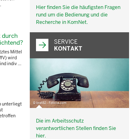
.
Hier finden Sie die häufigsten Fragen
rund um die Bedienung und die
Recherche in KomNet.
z durch
SERVICE
lichtend?
KONTAKT
ztes Mittel
fV) wird
 indiv ...
© brat82 - Fotolia.com
 unterliegt
st
troffen
Die im Arbeitsschutz
verantwortlichen Stellen finden Sie
hier.