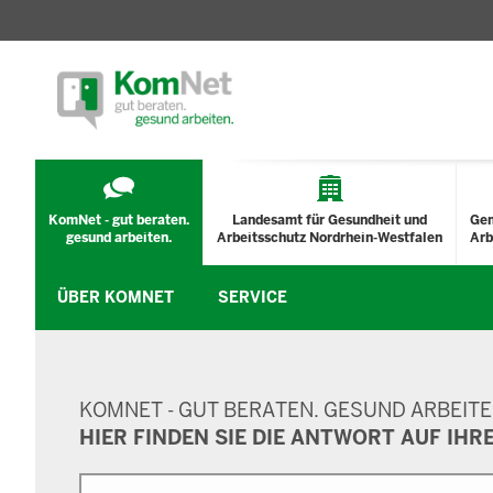
TECHNISCHES
MENÜ
KomNet - gut beraten.
Landesamt für Gesundheit und
Ge
gesund arbeiten.
Arbeitsschutz Nordrhein-Westfalen
Arb
ÜBER KOMNET
SERVICE
SUCHMASKE
KOMNET - GUT BERATEN. GESUND ARBEITE
HIER FINDEN SIE DIE ANTWORT AUF IHR
Suche