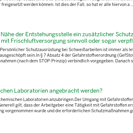
eigesetzt werden können. Ist dies der Fall, so hat er alle hiervon a ..
 Nähe der Entstehungsstelle ein zusätzlicher Schut
it Frischluftversorgung sinnvoll oder sogar verpf
 Persönlicher Schutzausrüstung bei Schweißarbeiten ist immer als let
sgeschöpft sein.In § 7 Absatz 4 der Gefahrstoffverordnung (GefStof
ahmen (nach dem STOP-Prinzip) verbindlich vorgegeben. Danach sind
chen Laboratorien angebracht werden?
 chemischen Laboratorien anzubringen.Der Umgang mit Gefahrstoffen
erell gilt, dass der Arbeitgeber eine Tätigkeit mit Gefahrstoffen er
ung vorgenommen wurde und die erforderlichen Schutzmaßnahmen ge