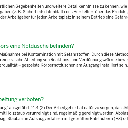
rtlichen Gegebenheiten und weitere Detailkenntnisse zu kennen, wie 
aben (z. B. Sicherheitsdatenblatt) des Herstellers über das Produkt,
r Arbeitgeber für jeden Arbeitsplatz in seinem Betrieb eine Gefährd
ors eine Notdusche befinden?
te Maßnahme bei Kontamination mit Gefahrstoffen. Durch diese Metho
h eine rasche Ableitung von Reaktions- und Verdünnungswärme bewirk
qualität – gespeiste Körpernotduschen am Ausgang installiert sein. 
beitung verboten?
gung" ausgeführt:"4.4 (2) Der Arbeitgeber hat dafür zu sorgen, dass 
mit Holzstaub verunreinigt sind, regelmäßig gereinigt werden. Abbla
sig. Staubarme Aufsaugverfahren mit geprüften Entstaubern (H3) oder