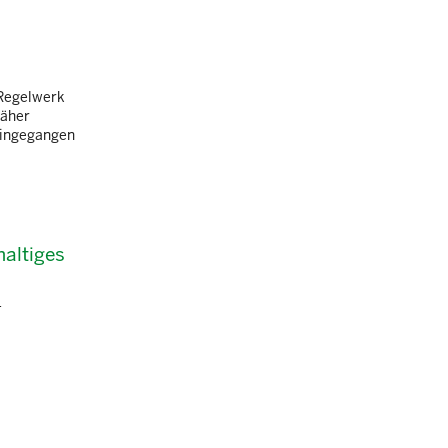
 Regelwerk
näher
 eingegangen
haltiges
-