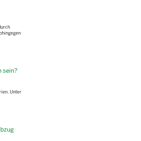
durch
wohingegen
n sein?
rien. Unter
abzug