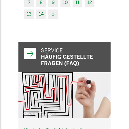
7
8
9
10
11
12
13
14
»
SERVICE
HÄUFIG GESTELLTE
FRAGEN (FAQ)
© belekekin - Fotolia.com