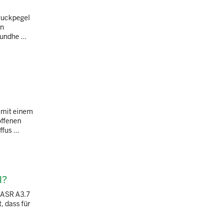
druckpegel
in
undhe ...
 mit einem
offenen
fus ...
l?
 ASR A3.7
, dass für