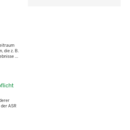
Zeitraum
 die z. B.
bnisse ...
flicht
derer
n der ASR