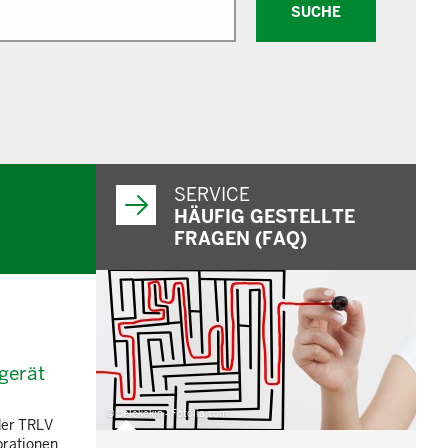
SUCHE
SERVICE
HÄUFIG GESTELLTE
FRAGEN (FAQ)
gerät
© belekekin - Fotolia.com
der TRLV
brationen