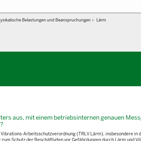
ysikalische Belastungen und Beanspruchungen
Lärm
sters aus, mit einem betriebsinternen genauen Mess
n?
 Vibrations-Arbeitsschutzverordnung (TRLV Lärm), insbesondere in 
ng zum Schutz der Beschäftigten vor Gefährdungen durch Lärm und Vi