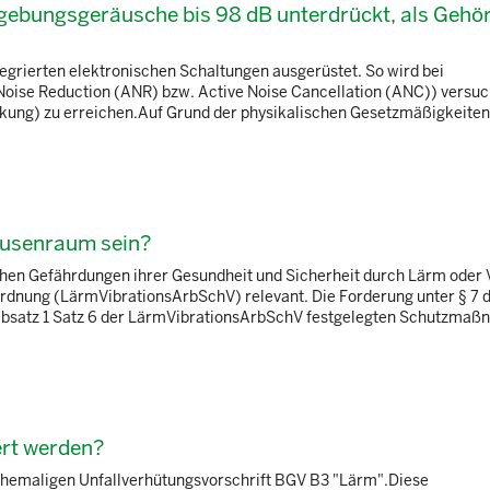
gebungsgeräusche bis 98 dB unterdrückt, als Gehö
tegrierten elektronischen Schaltungen ausgerüstet. So wird bei
oise Reduction (ANR) bzw. Active Noise Cancellation (ANC)) versuch
ung) zu erreichen.Auf Grund der physikalischen Gesetzmäßigkeiten
Pausenraum sein?
chen Gefährdungen ihrer Gesundheit und Sicherheit durch Lärm oder 
rordnung (LärmVibrationsArbSchV) relevant. Die Forderung unter § 7 
 Absatz 1 Satz 6 der LärmVibrationsArbSchV festgelegten Schutzma
ert werden?
 ehemaligen Unfallverhütungsvorschrift BGV B3 "Lärm".Diese