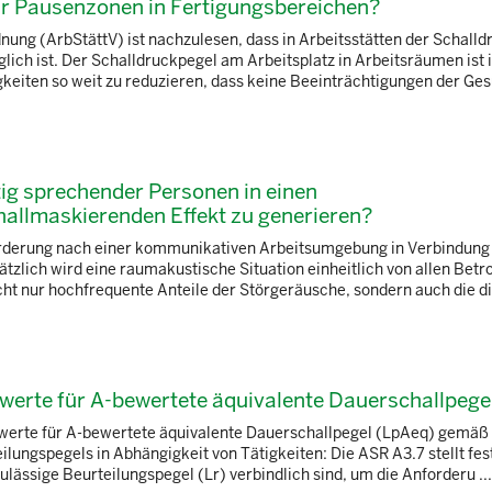
ür Pausenzonen in Fertigungsbereichen?
ung (ArbStättV) ist nachzulesen, dass in Arbeitsstätten der Schall
öglich ist. Der Schalldruckpegel am Arbeitsplatz in Arbeitsräumen ist 
keiten so weit zu reduzieren, dass keine Beeinträchtigungen der Ges
tig sprechender Personen in einen
allmaskierenden Effekt zu generieren?
 Forderung nach einer kommunikativen Arbeitsumgebung in Verbindung
zlich wird eine raumakustische Situation einheitlich von allen Betr
cht nur hochfrequente Anteile der Störgeräusche, sondern auch die dif
werte für A-bewertete äquivalente Dauerschallpege
twerte für A-bewertete äquivalente Dauerschallpegel (LpAeq) gemäß
ilungspegels in Abhängigkeit von Tätigkeiten: Die ASR A3.7 stellt fest
lässige Beurteilungspegel (Lr) verbindlich sind, um die Anforderu ...