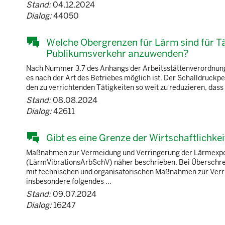
Stand:
04.12.2024
Dialog:
44050
Welche Obergrenzen für Lärm sind für Tä
Publikumsverkehr anzuwenden?
Nach Nummer 3.7 des Anhangs der Arbeitsstättenverordnung (A
es nach der Art des Betriebes möglich ist. Der Schalldruckp
den zu verrichtenden Tätigkeiten so weit zu reduzieren, dass
Stand:
08.08.2024
Dialog:
42611
Gibt es eine Grenze der Wirtschaftlic
Maßnahmen zur Vermeidung und Verringerung der Lärmexposi
(LärmVibrationsArbSchV) näher beschrieben. Bei Überschre
mit technischen und organisatorischen Maßnahmen zur Verri
insbesondere folgendes ...
Stand:
09.07.2024
Dialog:
16247