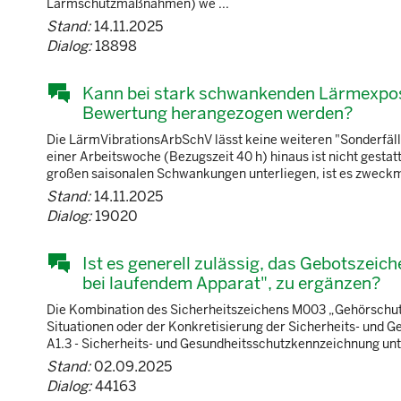
Lärmschutzmaßnahmen) we ...
Stand:
14.11.2025
Dialog:
18898
Kann bei stark schwankenden Lärmexpos
Bewertung herangezogen werden?
Die LärmVibrationsArbSchV lässt keine weiteren "Sonderfäl
einer Arbeitswoche (Bezugszeit 40 h) hinaus ist nicht gestat
großen saisonalen Schwankungen unterliegen, ist es zweckmä
Stand:
14.11.2025
Dialog:
19020
Ist es generell zulässig, das Gebotszei
bei laufendem Apparat", zu ergänzen?
Die Kombination des Sicherheitszeichens M003 „Gehörschut
Situationen oder der Konkretisierung der Sicherheits- und Ge
A1.3 - Sicherheits- und Gesundheitsschutzkennzeichnung unte
Stand:
02.09.2025
Dialog:
44163