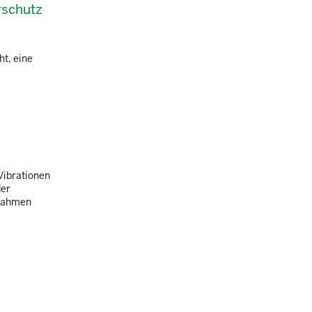
rschutz
t, eine
Vibrationen
der
ßnahmen