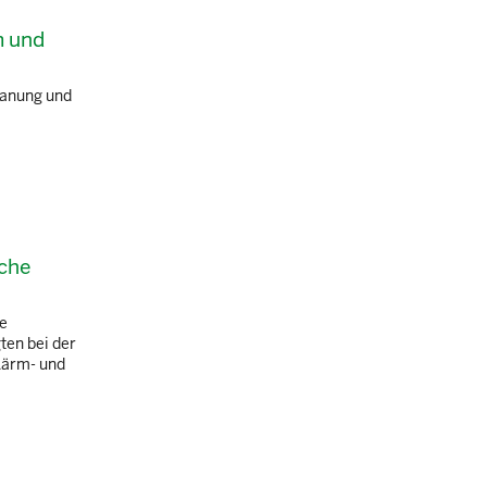
m und
lanung und
sche
ie
ten bei der
Lärm- und