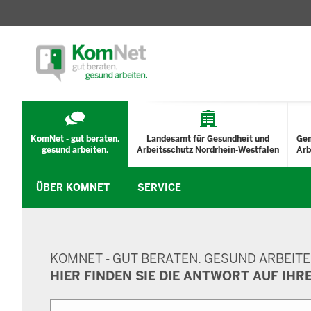
TECHNISCHES
MENÜ
KomNet - gut beraten.
Landesamt für Gesundheit und
Ge
gesund arbeiten.
Arbeitsschutz Nordrhein-Westfalen
Arb
ÜBER KOMNET
SERVICE
SUCHMASKE
KOMNET - GUT BERATEN. GESUND ARBEITE
HIER FINDEN SIE DIE ANTWORT AUF IHR
Suche