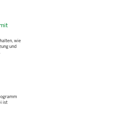
mit
halten, wie
tzung und
.
 Programm
 ist