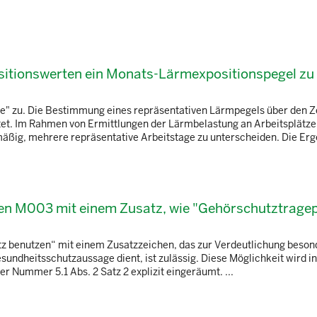
itionswerten ein Monats-Lärmexpositionspegel zu
le" zu. Die Bestimmung eines repräsentativen Lärmpegels über den 
tet. Im Rahmen von Ermittlungen der Lärmbelastung an Arbeitsplätzen,
ßig, mehrere repräsentative Arbeitstage zu unterscheiden. Die Erge
chen M003 mit einem Zusatz, wie "Gehörschutztragep
z benutzen“ mit einem Zusatzzeichen, das zur Verdeutlichung beson
sundheitsschutzaussage dient, ist zulässig. Diese Möglichkeit wird i
r Nummer 5.1 Abs. 2 Satz 2 explizit eingeräumt. ...