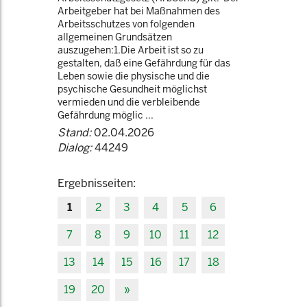
Arbeitgeber hat bei Maßnahmen des
Arbeitsschutzes von folgenden
allgemeinen Grundsätzen
auszugehen:1.Die Arbeit ist so zu
gestalten, daß eine Gefährdung für das
Leben sowie die physische und die
psychische Gesundheit möglichst
vermieden und die verbleibende
Gefährdung möglic ...
Stand:
02.04.2026
Dialog:
44249
Ergebnisseiten:
1
2
3
4
5
6
7
8
9
10
11
12
13
14
15
16
17
18
19
20
»