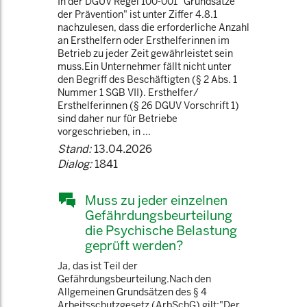
In der DGUV Regel 100-001 "Grundsätze
der Prävention" ist unter Ziffer 4.8.1
nachzulesen, dass die erforderliche Anzahl
an Ersthelfern oder Ersthelferinnen im
Betrieb zu jeder Zeit gewährleistet sein
muss.Ein Unternehmer fällt nicht unter
den Begriff des Beschäftigten (§ 2 Abs. 1
Nummer 1 SGB VII). Ersthelfer/
Ersthelferinnen (§ 26 DGUV Vorschrift 1)
sind daher nur für Betriebe
vorgeschrieben, in ...
Stand:
13.04.2026
Dialog:
1841
Muss zu jeder einzelnen
Gefährdungsbeurteilung
die Psychische Belastung
geprüft werden?
Ja, das ist Teil der
Gefährdungsbeurteilung.Nach den
Allgemeinen Grundsätzen des § 4
Arbeitsschutzgesetz (ArbSchG) gilt:"Der