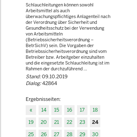
Schlauchleitungen können sowohl
Arbeitsmittel als auch
überwachungspflichtiges Anlagenteil nach
der Verordnung über Sicherheit und
Gesundheitsschutz bei der Verwendung
von Arbeitsmitteln
(Betriebssicherheitsverordnung –
BetrSichV) sein. Die Vorgaben der
Betriebssicherheitsverordnung sind vom
Betreiber bzw. Arbeitgeber einzuhalten
und die eingesetzte Schlauchleitung ist im
Rahmen der durchzuführend ...
Stand:
09.10.2019
Dialog:
42864
Ergebnisseiten:
«
14
15
16
17
18
19
20
21
22
23
24
25
26
27
28
29
30