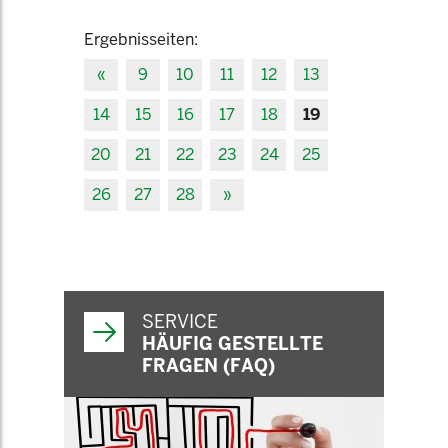
Ergebnisseiten:
«
9
10
11
12
13
14
15
16
17
18
19
20
21
22
23
24
25
26
27
28
»
SERVICE
HÄUFIG GESTELLTE
FRAGEN (FAQ)