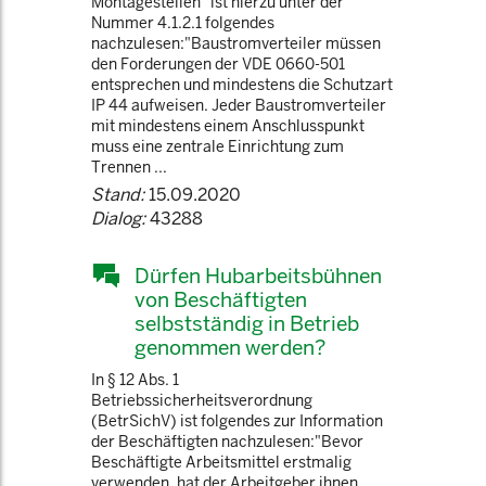
Montagestellen" ist hierzu unter der
Nummer 4.1.2.1 folgendes
nachzulesen:"Baustromverteiler müssen
den Forderungen der VDE 0660-501
entsprechen und mindestens die Schutzart
IP 44 aufweisen. Jeder Baustromverteiler
mit mindestens einem Anschlusspunkt
muss eine zentrale Einrichtung zum
Trennen ...
Stand:
15.09.2020
Dialog:
43288
Dürfen Hubarbeitsbühnen
von Beschäftigten
selbstständig in Betrieb
genommen werden?
In § 12 Abs. 1
Betriebssicherheitsverordnung
(BetrSichV) ist folgendes zur Information
der Beschäftigten nachzulesen:"Bevor
Beschäftigte Arbeitsmittel erstmalig
verwenden, hat der Arbeitgeber ihnen