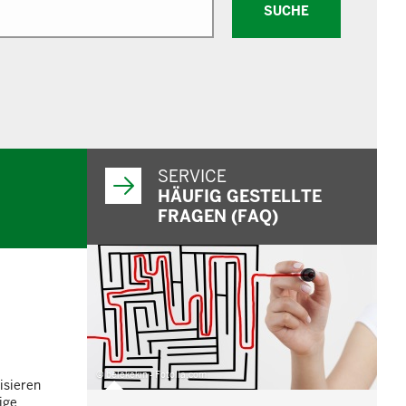
SUCHE
SERVICE
HÄUFIG GESTELLTE
FRAGEN (FAQ)
© belekekin - Fotolia.com
isieren
ige