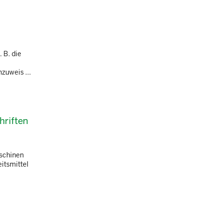
 B. die
zuweis ...
hriften
aschinen
itsmittel