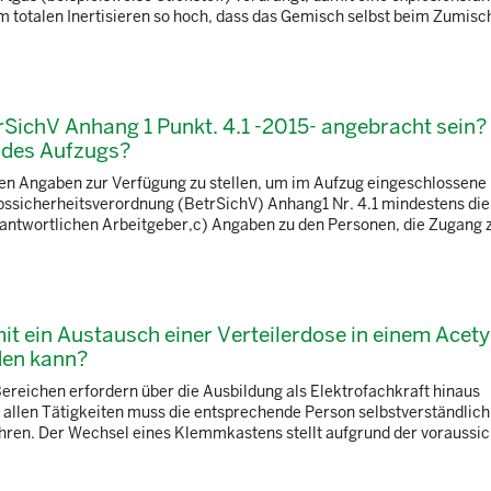
 totalen Inertisieren so hoch, dass das Gemisch selbst beim Zumisch
SichV Anhang 1 Punkt. 4.1 -2015- angebracht sein?
 des Aufzugs?
tigen Angaben zur Verfügung zu stellen, um im Aufzug eingeschlossen
ebssicherheitsverordnung (BetrSichV) Anhang1 Nr. 4.1 mindestens die
twortlichen Arbeitgeber,c) Angaben zu den Personen, die Zugang zu 
mit ein Austausch einer Verteilerdose in einem Acety
en kann?
ereichen erfordern über die Ausbildung als Elektrofachkraft hinaus
i allen Tätigkeiten muss die entsprechende Person selbstverständlich
ühren. Der Wechsel eines Klemmkastens stellt aufgrund der voraussic