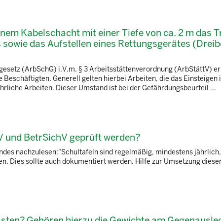
einem Kabelschacht mit einer Tiefe von ca. 2 m das 
sowie das Aufstellen eines Rettungsgerätes (Dreib
gesetz (ArbSchG) i.V.m. § 3 Arbeitsstättenverordnung (ArbStättV) er
Beschäftigten. Generell gelten hierbei Arbeiten, die das Einsteigen
rliche Arbeiten. Dieser Umstand ist bei der Gefährdungsbeurteil ...
 und BetrSichV geprüft werden?
endes nachzulesen:"Schultafeln sind regelmäßig, mindestens jährlich
en. Dies sollte auch dokumentiert werden. Hilfe zur Umsetzung dies
Lasten? Gehören hierzu die Gewichte am Gegenausle