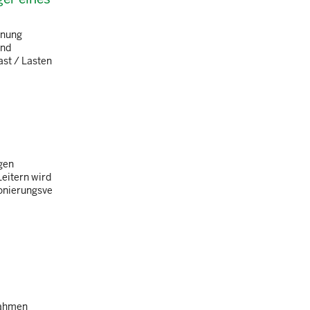
dnung
und
ast / Lasten
gen
Leitern wird
ionierungsve
Rahmen