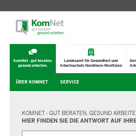
TECHNISCHES
MENÜ
KomNet - gut beraten.
Landesamt für Gesundheit und
Ge
gesund arbeiten.
Arbeitsschutz Nordrhein-Westfalen
Arb
ÜBER KOMNET
SERVICE
SUCHMASKE
KOMNET - GUT BERATEN. GESUND ARBEITE
HIER FINDEN SIE DIE ANTWORT AUF IHR
Suche