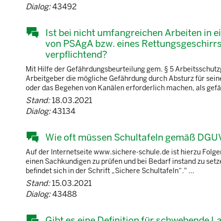
Dialog:
43492
Ist bei nicht umfangreichen Arbeiten in 
von PSAgA bzw. eines Rettungsgeschirrs 
verpflichtend?
Mit Hilfe der Gefährdungsbeurteilung gem. § 5 Arbeitsschutz
Arbeitgeber die mögliche Gefährdung durch Absturz für seine 
oder das Begehen von Kanälen erforderlich machen, als gefäh
Stand:
18.03.2021
Dialog:
43134
Wie oft müssen Schultafeln gemäß DGUV
Auf der Internetseite www.sichere-schule.de ist hierzu Folg
einen Sachkundigen zu prüfen und bei Bedarf instand zu setz
befindet sich in der Schrift „Sichere Schultafeln“." ...
Stand:
15.03.2021
Dialog:
43488
Gibt es eine Definition für schwebende 