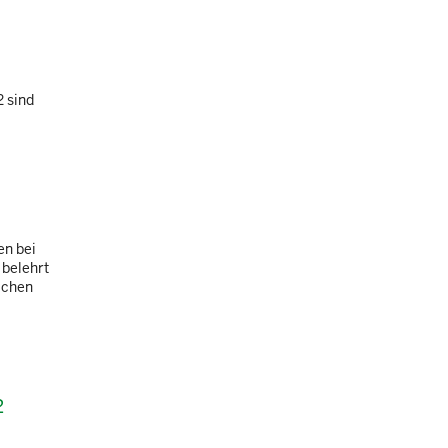
 sind
en bei
belehrt
lichen
2