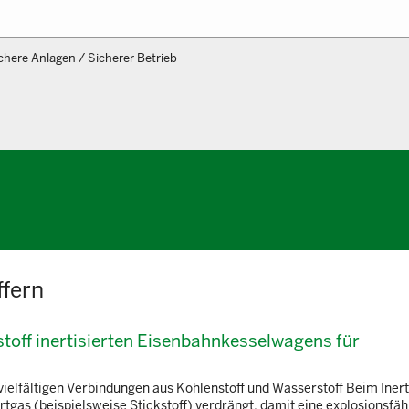
chere Anlagen / Sicherer Betrieb
ffern
stoff inertisierten Eisenbahnkesselwagens für
ielfältigen Verbindungen aus Kohlenstoff und Wasserstoff Beim Inert
rtgas (beispielsweise Stickstoff) verdrängt, damit eine explosionsfäh