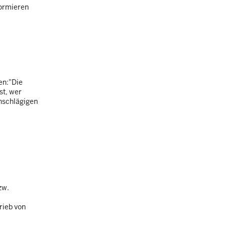
formieren
en:"Die
st, wer
inschlägigen
zw.
rieb von