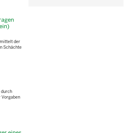
Tragen
ein)
mittelt der
 in Schächte
, durch
er Vorgaben
ger eines