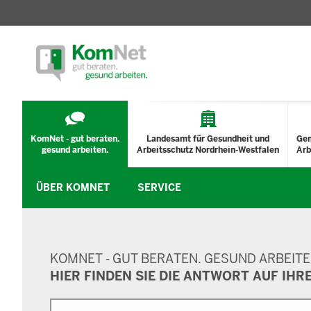
TECHNISCHES
MENÜ
KomNet - gut beraten.
Landesamt für Gesundheit und
Ge
gesund arbeiten.
Arbeitsschutz Nordrhein-Westfalen
Arb
ÜBER KOMNET
SERVICE
SUCHMASKE
KOMNET - GUT BERATEN. GESUND ARBEITE
HIER FINDEN SIE DIE ANTWORT AUF IHR
Suche