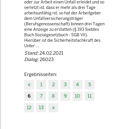
oder zur Arbeit einen Unfall erleidet und so
verletzt ist, dass er mehr als drei Tage
arbeitsunfähig ist, so hat der Arbeitgeber
dem Unfallversicherungsträger
(Berufsgenossenschaft) binnen drei Tagen
eine Anzeige zu erstatten (§ 193 Siebtes
Buch Sozialgesetzbuch - SGB VII).
Hierüber ist die Sicherheitsfachkraft des
Unter ...
Stand:
24.02.2021
Dialog:
26023
Ergebnisseiten:
«
1
2
3
4
5
6
7
8
9
10
11
12
13
»