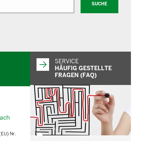
SUCHE
SERVICE
HÄUFIG GESTELLTE
FRAGEN (FAQ)
nach
© belekekin - Fotolia.com
(EU) Nr.