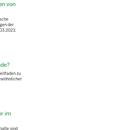
en von
ische
ngen der
.03.2023,
nde?
eitfaden zu
gewöhnlicher
er im
halte sind