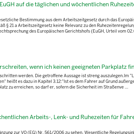
EuGH auf die täglichen und wöchentlichen Ruhezeit
gesetzliche Bestimmung aus dem Arbeitszeitgesetz durch das Europä
mäß § 21 a Arbeitszeitgesetz keine Relevanz zu den Ruhezeitenregelu
echtsprechung des Europäischen Gerichtshofs (EuGH, Urteil vom 02
erschreiten, wenn ich keinen geeigneten Parkplatz fi
hritten werden. Die getroffene Aussage ist streng auszulegen.Im "L
en" heißt es dazu in Kapitel 3.12:"Ist es dem Fahrer auf Grund außer
tz zu erreichen, so darf er, sofern die Sicherheit im Straßenve ...
hentlichen Arbeits-, Lenk- und Ruhezeiten für Fahr
Ergänzung zur VO (EG) Nr. 561/2006 zu sehen. Wesentliche Regelungsin