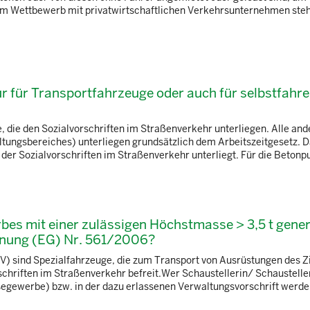
 im Wettbewerb mit privatwirtschaftlichen Verkehrsunternehmen ste
nur für Transportfahrzeuge oder auch für selbstfahr
ge, die den Sozialvorschriften im Straßenverkehr unterliegen. Alle an
tungsbereiches) unterliegen grundsätzlich dem Arbeitszeitgesetz. D
er Sozialvorschriften im Straßenverkehr unterliegt. Für die Betonp
bes mit einer zulässigen Höchstmasse > 3,5 t gener
dnung (EG) Nr. 561/2006?
V) sind Spezialfahrzeuge, die zum Transport von Ausrüstungen des Z
riften im Straßenverkehr befreit.Wer Schaustellerin/ Schausteller i
segewerbe) bzw. in der dazu erlassenen Verwaltungsvorschrift werden