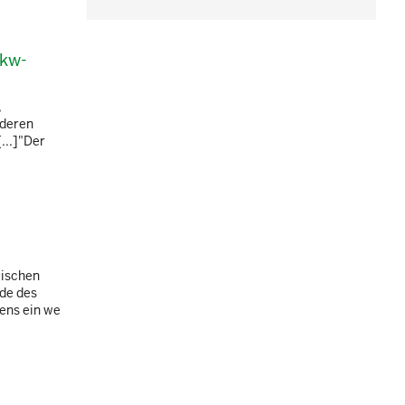
Lkw-
,
 deren
...]"Der
wischen
nde des
tens ein we