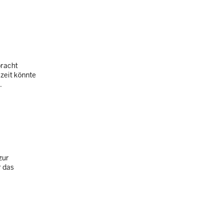
bracht
zeit könnte
.
zur
r das