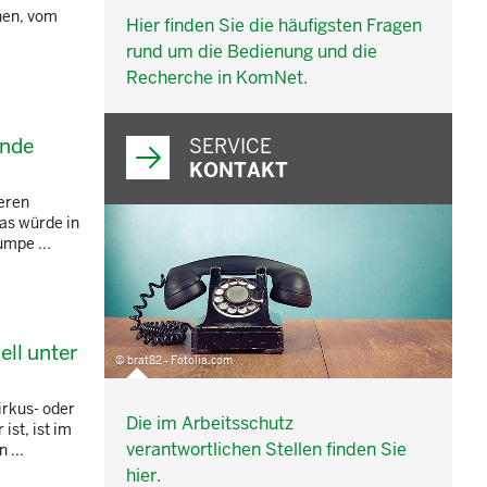
hen, vom
Hier finden Sie die häufigsten Fragen
rund um die Bedienung und die
Recherche in KomNet.
ende
SERVICE
KONTAKT
deren
as würde in
umpe ...
ell unter
© brat82 - Fotolia.com
irkus- oder
Die im Arbeitsschutz
st, ist im
verantwortlichen Stellen finden Sie
 ...
hier.