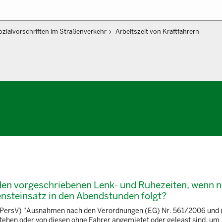
ozialvorschriften im Straßenverkehr
Arbeitszeit von Kraftfahrern
 den vorgeschriebenen Lenk- und Ruhezeiten, wenn 
ensteinsatz in den Abendstunden folgt?
FPersV) "Ausnahmen nach den Verordnungen (EG) Nr. 561/2006 und 
tehen oder von diesen ohne Fahrer angemietet oder geleast sind, um