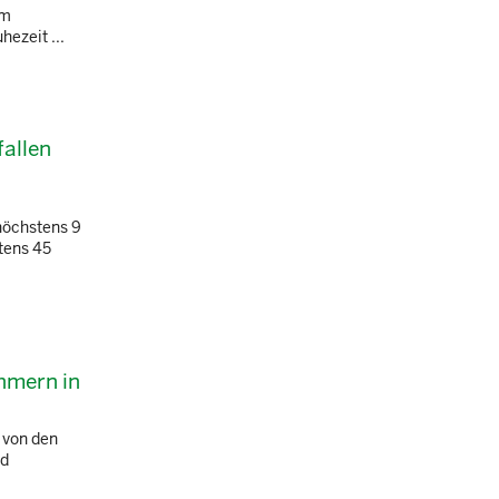
em
ezeit ...
fallen
höchstens 9
tens 45
hmern in
 von den
nd