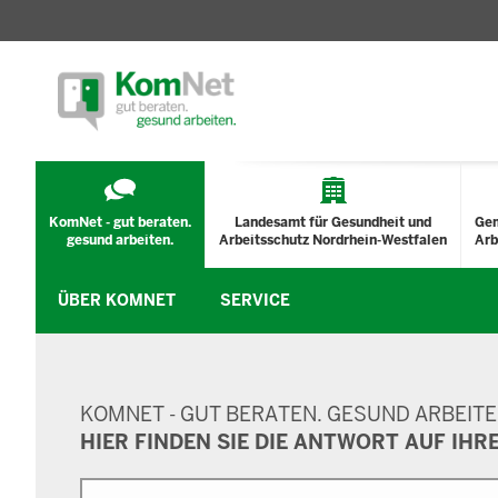
TECHNISCHES
MENÜ
KomNet - gut beraten.
Landesamt für Gesundheit und
Ge
gesund arbeiten.
Arbeitsschutz Nordrhein-Westfalen
Arb
ÜBER KOMNET
SERVICE
SUCHMASKE
KOMNET - GUT BERATEN. GESUND ARBEITE
HIER FINDEN SIE DIE ANTWORT AUF IHR
Suche