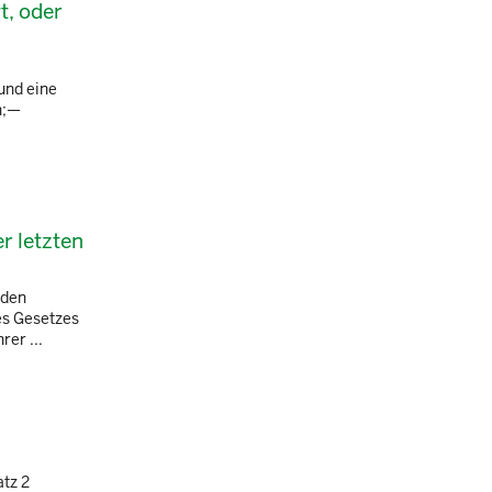
t, oder
und eine
n;—
r letzten
 den
es Gesetzes
rer ...
atz 2