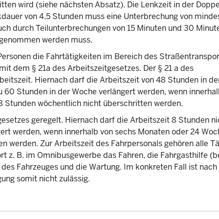
itten wird (siehe nächsten Absatz). Die Lenkzeit in der Dop
nkdauer von 4,5 Stunden muss eine Unterbrechung von minde
uch durch Teilunterbrechungen von 15 Minuten und 30 Minute
e genommen werden muss.
 Personen die Fahrtätigkeiten im Bereich des Straßentranspor
mit dem § 21a des Arbeitszeitgesetzes. Der § 21 a des
beitszeit. Hiernach darf die Arbeitszeit von 48 Stunden in d
zu 60 Stunden in der Woche verlängert werden, wenn innerhal
 Stunden wöchentlich nicht überschritten werden.
tgesetzes geregelt. Hiernach darf die Arbeitszeit 8 Stunden ni
ngert werden, wenn innerhalb von sechs Monaten oder 24 Wo
en werden. Zur Arbeitszeit des Fahrpersonals gehören alle Tä
rt z. B. im Omnibusgewerbe das Fahren, die Fahrgasthilfe (b
 des Fahrzeuges und die Wartung. Im konkreten Fall ist nach 
ung somit nicht zulässig.