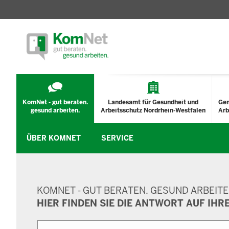
TECHNISCHES
MENÜ
KomNet - gut beraten.
Landesamt für Gesundheit und
Ge
gesund arbeiten.
Arbeitsschutz Nordrhein-Westfalen
Arb
ÜBER KOMNET
SERVICE
SUCHMASKE
KOMNET - GUT BERATEN. GESUND ARBEITE
HIER FINDEN SIE DIE ANTWORT AUF IHR
Suche