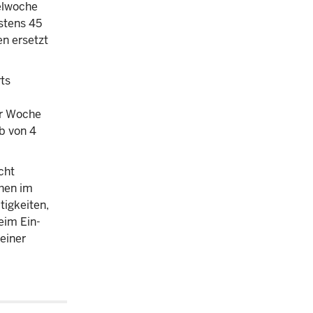
pelwoche
stens 45
n ersetzt
ts
er Woche
b von 4
cht
chen im
tigkeiten,
eim Ein-
einer