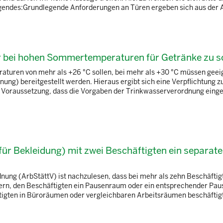
gendes:Grundlegende Anforderungen an Türen ergeben sich aus der Ar
r bei hohen Sommertemperaturen für Getränke zu 
eraturen von mehr als +26 °C sollen, bei mehr als +30 °C müssen geei
ung) bereitgestellt werden. Hieraus ergibt sich eine Verpflichtung z
 der Voraussetzung, dass die Vorgaben der Trinkwasserverordnung eing
für Bekleidung) mit zwei Beschäftigten ein separate
ung (ArbStättV) ist nachzulesen, dass bei mehr als zehn Beschäftig
dern, den Beschäftigten ein Pausenraum oder ein entsprechender Pa
äftigten in Büroräumen oder vergleichbaren Arbeitsräumen beschäftigt s