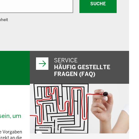
SUCHE
nheit
SERVICE
HÄUFIG GESTELLTE
FRAGEN (FAQ)
sein, um
© belekekin - Fotolia.com
ie Vorgaben
rekt an die