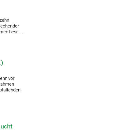
 zehn
prechender
men besc ...
.)
wenn vor
ßnahmen
bfallenden
sucht