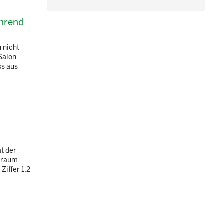
ährend
 nicht
Salon
ss aus
t der
ftraum
Ziffer 1.2