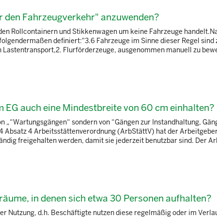
für den Fahrzeugverkehr" anzuwenden?
ei den Rollcontainern und Stikkenwagen um keine Fahrzeuge handelt.N
olgendermaßen definiert:"3.6 Fahrzeuge im Sinne dieser Regel sind z.
en Lastentransport,2. Flurförderzeuge, ausgenommen manuell zu be
 EG auch eine Mindestbreite von 60 cm einhalten?
on „“Wartungsgängen“ sondern von “Gängen zur Instandhaltung, Gän
 Absatz 4 Arbeitsstättenverordnung (ArbStättV) hat der Arbeitgeber
dig freigehalten werden, damit sie jederzeit benutzbar sind. Der A
räume, in denen sich etwa 30 Personen aufhalten?
 Nutzung, d.h. Beschäftigte nutzen diese regelmäßig oder im Verlau