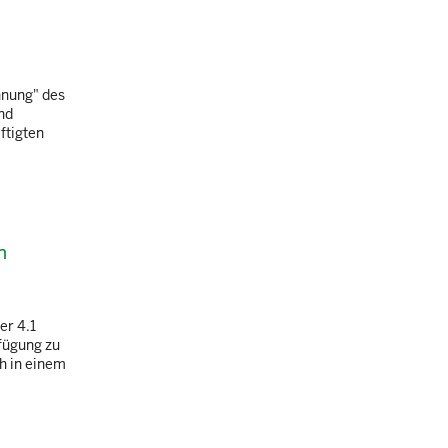
hnung" des
nd
ftigten
n
er 4.1
fügung zu
ch in einem