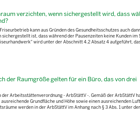
nraum verzichten, wenn sichergestellt wird, dass w
nd?
 Friseurbetrieb kann aus Gründen des Gesundheitsschutzes auch dann
sichergestellt ist, dass während der Pausenzeiten keine Kunden im 
riseurhandwerk" wird unter der Abschnitt 4.2 Absatz 4 aufgeführt, da
ch der Raumgröße gelten für ein Büro, das von drei
n der Arbeitsstättenverordnung - ArbStättV -. Gemäß der ArbStättV ha
ne ausreichende Grundfläche und Höhe sowie einen ausreichenden Lu
räume werden in der ArbStättV im Anhang nach § 3 Abs. 1 unter der 