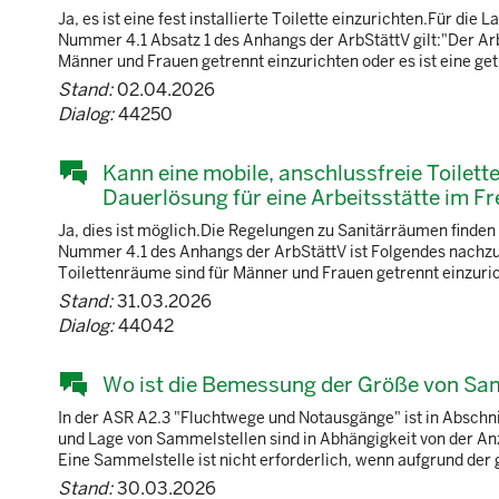
Ja, es ist eine fest installierte Toilette einzurichten.Für d
Nummer 4.1 Absatz 1 des Anhangs der ArbStättV gilt:"Der Arb
Männer und Frauen getrennt einzurichten oder es ist eine get
Stand:
02.04.2026
Dialog:
44250
Kann eine mobile, anschlussfreie Toilet
Dauerlösung für eine Arbeitsstätte im F
Ja, dies ist möglich.Die Regelungen zu Sanitärräumen finden
Nummer 4.1 des Anhangs der ArbStättV ist Folgendes nachzul
Toilettenräume sind für Männer und Frauen getrennt einzurich
Stand:
31.03.2026
Dialog:
44042
Wo ist die Bemessung der Größe von Sa
In der ASR A2.3 "Fluchtwege und Notausgänge" ist in Abschn
und Lage von Sammelstellen sind in Abhängigkeit von der An
Eine Sammelstelle ist nicht erforderlich, wenn aufgrund der 
Stand:
30.03.2026