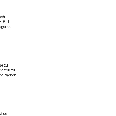
ach
 B.:1.
wegende
ge zu
 dafür zu
rbeitgeber
f der