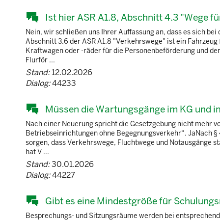
Ist hier ASR A1.8, Abschnitt 4.3 "Wege 
Nein, wir schließen uns Ihrer Auffassung an, dass es sich b
Abschnitt 3.6 der ASR A1.8 "Verkehrswege" ist ein Fahrzeug f
Kraftwagen oder -räder für die Personenbeförderung und d
Flurför ...
Stand:
12.02.2026
Dialog:
44233
Müssen die Wartungsgänge im KG und im
Nach einer Neuerung spricht die Gesetzgebung nicht mehr v
Betriebseinrichtungen ohne Begegnungsverkehr“. JaNach § 4
sorgen, dass Verkehrswege, Fluchtwege und Notausgänge stän
hat V ...
Stand:
30.01.2026
Dialog:
44227
Gibt es eine Mindestgröße für Schulungs
Besprechungs- und Sitzungsräume werden bei entsprechender