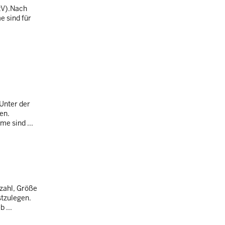
ttV).Nach
e sind für
 Unter der
en.
me sind ...
zahl, Größe
stzulegen.
 ...