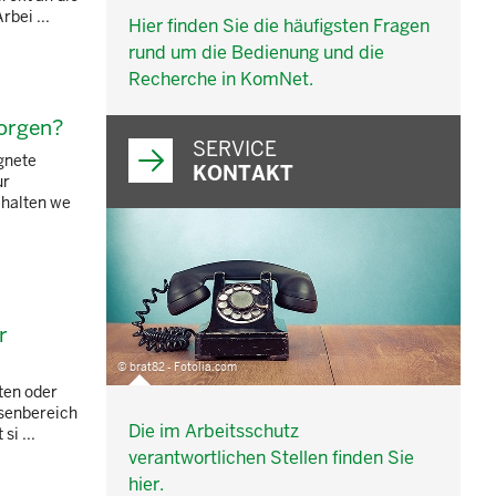
bei ...
Hier finden Sie die häufigsten Fragen
rund um die Bedienung und die
Recherche in KomNet.
sorgen?
SERVICE
gnete
KONTAKT
ur
ehalten we
r
© brat82 - Fotolia.com
ten oder
usenbereich
Die im Arbeitsschutz
i ...
verantwortlichen Stellen finden Sie
hier.