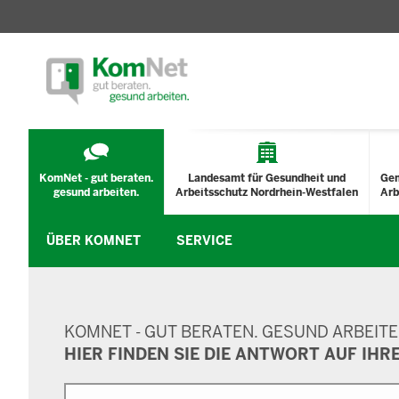
TECHNISCHES
MENÜ
KomNet - gut beraten.
Landesamt für Gesundheit und
Ge
gesund arbeiten.
Arbeitsschutz Nordrhein-Westfalen
Arb
ÜBER KOMNET
SERVICE
SUCHMASKE
KOMNET - GUT BERATEN. GESUND ARBEITE
HIER FINDEN SIE DIE ANTWORT AUF IHR
Suche