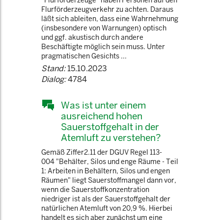
"Flurförderzeuge" haben Personen auf den
Flurförderzeugverkehr zu achten. Daraus
läßt sich ableiten, dass eine Wahrnehmung
(insbesondere von Warnungen) optisch
und ggf. akustisch durch andere
Beschäftigte möglich sein muss. Unter
pragmatischen Gesichts ...
Stand:
15.10.2023
Dialog:
4784
Was ist unter einem
ausreichend hohen
Sauerstoffgehalt in der
Atemluft zu verstehen?
Gemäß Ziffer2.11 der DGUV Regel 113-
004 "Behälter, Silos und enge Räume - Teil
1: Arbeiten in Behältern, Silos und engen
Räumen" liegt Sauerstoffmangel dann vor,
wenn die Sauerstoffkonzentration
niedriger ist als der Sauerstoffgehalt der
natürlichen Atemluft von 20,9 %. Hierbei
handelt es sich aber zunächst um eine