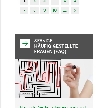
1
2
3
4
5
6
7
8
9
10
11
»
SERVICE
HÄUFIG GESTELLTE
FRAGEN (FAQ)
© belekekin - Fotolia.com
Hier finden Sie die häufigsten Fragen rund