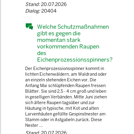
Stand:
20.07.2026
Dialog:
20404
Welche Schutzmaßnahmen
gibt es gegen die
momentan stark
vorkommenden Raupen
des
Eichenprozessionsspinners?
Der Eichenprozessionsspinner kommt in
lichten Eichenwäldern, am Waldrand oder
an einzeln stehenden Eichen vor. Die
Anfang Mai schlüpfenden Raupen fressen
Blätter. Sie sind 2,5 - 4 cm groß und leben
in geselligen Verbänden. Mitte Juni ziehen
sich ältere Raupen tagsüber und zur
Häutung in typische, mit Kot und alten
Larvenhäuten gefüllte Gespinstnester am
Stamm oder in Astgabeln zurück. Diese
Nester ...
Stand:
20.07.2026