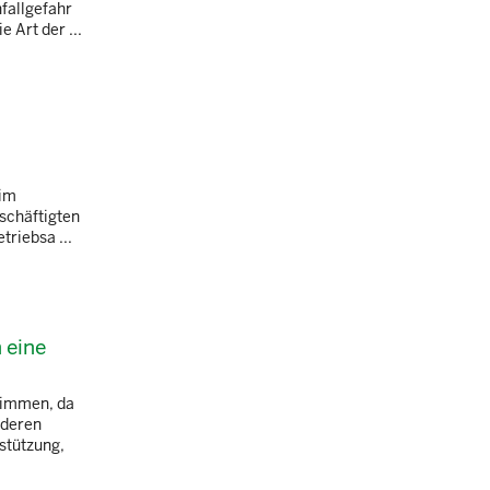
fallgefahr
 Art der ...
 im
schäftigten
triebsa ...
 eine
stimmen, da
 deren
stützung,