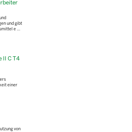
rbeiter
 und
gen und gibt
ittel e ...
 II C T4
ers
eit einer
nutzung von