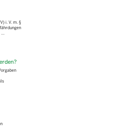
) i. V. m. §
gefährdungen
...
werden?
 Vorgaben
ils
on