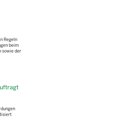
en Regeln
ngen beim
n sowie der
uftragt
hrdungen
isiert