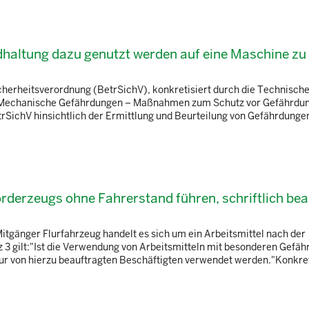
dhaltung dazu genutzt werden auf eine Maschine zu
herheitsverordnung (BetrSichV), konkretisiert durch die Technisch
l 1 „Mechanische Gefährdungen – Maßnahmen zum Schutz vor Gefährdu
trSichV hinsichtlich der Ermittlung und Beurteilung von Gefährdunge
rderzeugs ohne Fahrerstand führen, schriftlich bea
itgänger Flurfahrzeug handelt es sich um ein Arbeitsmittel nach der
 3 gilt:"Ist die Verwendung von Arbeitsmitteln mit besonderen Gefä
nur von hierzu beauftragten Beschäftigten verwendet werden."Konkret