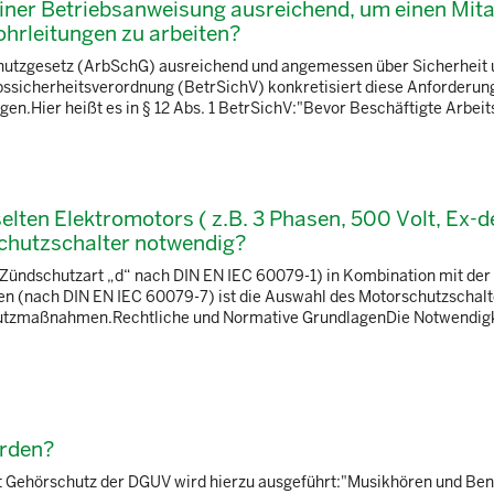
 einer Betriebsanweisung ausreichend, um einen Mita
hrleitungen zu arbeiten?
schutzgesetz (ArbSchG) ausreichend und angemessen über Sicherheit
bssicherheitsverordnung (BetrSichV) konkretisiert diese Anforderun
.Hier heißt es in § 12 Abs. 1 BetrSichV:"Bevor Beschäftigte Arbeitsm
elten Elektromotors ( z.B. 3 Phasen, 500 Volt, Ex-de
rschutzschalter notwendig?
(Zündschutzart „d“ nach DIN EN IEC 60079-1) in Kombination mit der
en (nach DIN EN IEC 60079-7) ist die Auswahl des Motorschutzschalt
chutzmaßnahmen.Rechtliche und Normative GrundlagenDie Notwendigk
erden?
et Gehörschutz der DGUV wird hierzu ausgeführt:"Musikhören und Be