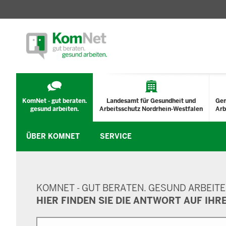
TECHNISCHES
MENÜ
KomNet - gut beraten.
Landesamt für Gesundheit und
Ge
gesund arbeiten.
Arbeitsschutz Nordrhein-Westfalen
Arb
ÜBER KOMNET
SERVICE
SUCHMASKE
KOMNET - GUT BERATEN. GESUND ARBEITE
HIER FINDEN SIE DIE ANTWORT AUF IHR
Suche