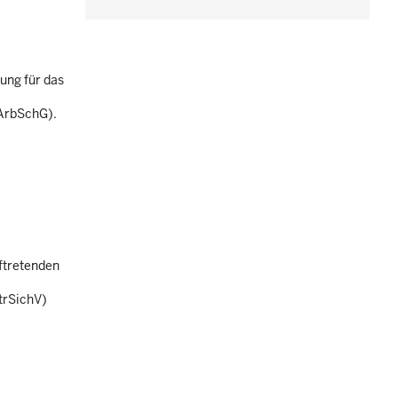
dung für das
 ArbSchG).
uftretenden
trSichV)