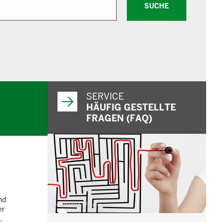
SUCHE
SERVICE
HÄUFIG GESTELLTE
FRAGEN (FAQ)
nd
© belekekin - Fotolia.com
er
.