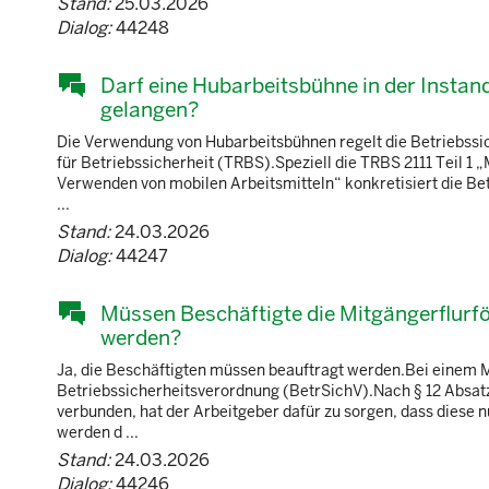
Stand:
25.03.2026
Dialog:
44248
Darf eine Hubarbeitsbühne in der Instan
gelangen?
Die Verwendung von Hubarbeitsbühnen regelt die Betriebssic
für Betriebssicherheit (TRBS).Speziell die TRBS 2111 Tei
Verwenden von mobilen Arbeitsmitteln“ konkretisiert die Be
...
Stand:
24.03.2026
Dialog:
44247
Müssen Beschäftigte die Mitgängerflurfö
werden?
Ja, die Beschäftigten müssen beauftragt werden.Bei einem M
Betriebssicherheitsverordnung (BetrSichV).Nach § 12 Absatz
verbunden, hat der Arbeitgeber dafür zu sorgen, dass diese 
werden d ...
Stand:
24.03.2026
Dialog:
44246