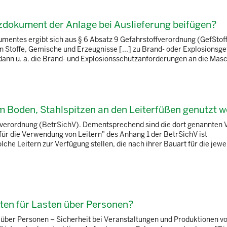
zdokument der Anlage bei Auslieferung beifügen?
mentes ergibt sich aus § 6 Absatz 9 Gefahrstoffverordnung (GefStoffV
n Stoffe, Gemische und Erzeugnisse [...] zu Brand- oder Explosions
n u. a. die Brand- und Explosionsschutzanforderungen an die Masc 
m Boden, Stahlspitzen an den Leiterfüßen genutzt 
eitsverordnung (BetrSichV). Dementsprechend sind die dort genannten
ür die Verwendung von Leitern" des Anhang 1 der BetrSichV ist
che Leitern zur Verfügung stellen, die nach ihrer Bauart für die jewe
ten für Lasten über Personen?
über Personen – Sicherheit bei Veranstaltungen und Produktionen v