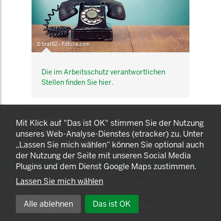
© brat82 - Fotolia.com
Die im Arbeitsschutz verantwortlichen
Stellen finden Sie hier.
KOMNET
Mit Klick auf "Das ist OK" stimmen Sie der Nutzung
GUT BERATEN. GESUND
unseres Web-Analyse-Dienstes (etracker) zu. Unter
ARBEITEN.
„Lassen Sie mich wählen“ können Sie optional auch
der Nutzung der Seite mit unseren Social Media
Plugins und dem Dienst Google Maps zustimmen.
Lassen Sie mich wählen
© 2025 LANDESAMT FÜR GESUNDHEIT UND
ARBEITSSCHUTZ NORDRHEIN-WESTFALEN
Alle ablehnen
Das ist OK
EINSTELLUNGEN ZUR PRIVATSPHÄRE
IMPRESSUM
DATENSCHUTZ
AGB