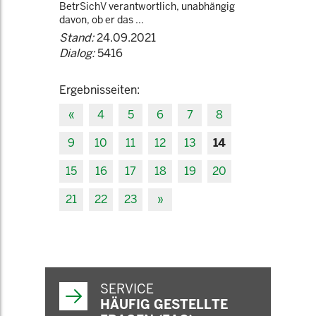
BetrSichV verantwortlich, unabhängig
davon, ob er das ...
Stand:
24.09.2021
Dialog:
5416
Ergebnisseiten:
«
4
5
6
7
8
9
10
11
12
13
14
15
16
17
18
19
20
21
22
23
»
SERVICE
HÄUFIG GESTELLTE