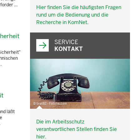
order ...
Hier finden Sie die häufigsten Fragen
rund um die Bedienung und die
Recherche in KomNet.
cherheit
SERVICE
KONTAKT
icherheit"
chnischen
.
it
© brat82 - Fotolia.com
und läßt
ie
Die im Arbeitsschutz
.
verantwortlichen Stellen finden Sie
hier.