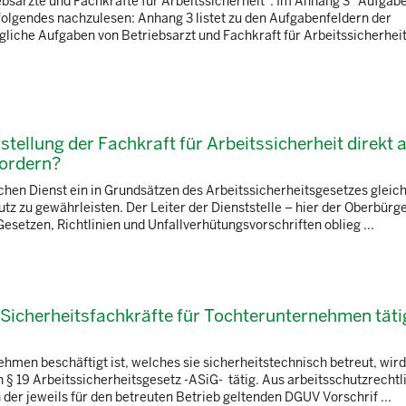
iebsärzte und Fachkräfte für Arbeitssicherheit". Im Anhang 3 "Aufgab
olgendes nachzulesen: Anhang 3 listet zu den Aufgabenfeldern der
iche Aufgaben von Betriebsarzt und Fachkraft für Arbeitssicherheit 
tellung der Fachkraft für Arbeitssicherheit direkt a
fordern?
lichen Dienst ein in Grundsätzen des Arbeitssicherheitsgesetzes gleic
tz zu gewährleisten. Der Leiter der Dienststelle – hier der Oberbürg
Gesetzen, Richtlinien und Unfallverhütungsvorschriften oblieg ...
icherheitsfachkräfte für Tochterunternehmen täti
ehmen beschäftigt ist, welches sie sicherheitstechnisch betreut, wird
 § 19 Arbeitssicherheitsgesetz -ASiG- tätig. Aus arbeitsschutzrechtl
 der jeweils für den betreuten Betrieb geltenden DGUV Vorschrif ...