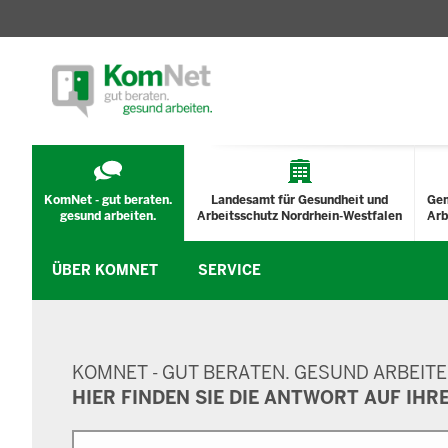
TECHNISCHES
MENÜ
KomNet - gut beraten.
Landesamt für Gesundheit und
Ge
gesund arbeiten.
Arbeitsschutz Nordrhein-Westfalen
Arb
ÜBER KOMNET
SERVICE
SUCHMASKE
KOMNET - GUT BERATEN. GESUND ARBEITE
HIER FINDEN SIE DIE ANTWORT AUF IHR
Suche