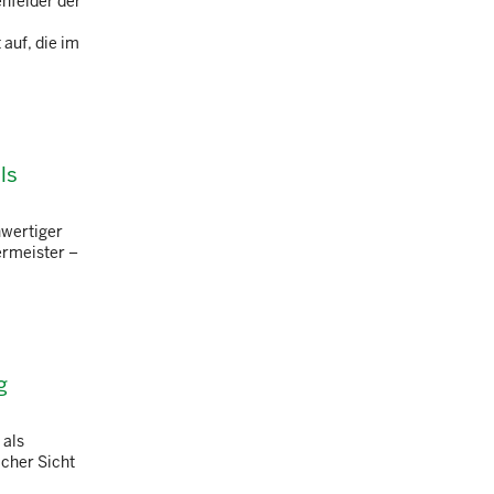
enfelder der
auf, die im
ls
hwertiger
ermeister –
g
 als
icher Sicht