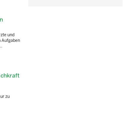
en
rzte und
en Aufgaben
..
achkraft
ur zu