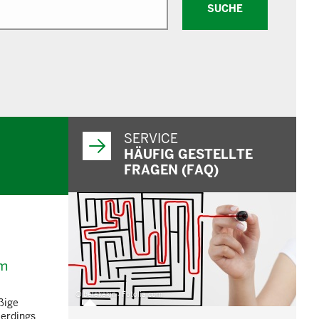
SUCHE
SERVICE
HÄUFIG GESTELLTE
FRAGEN (FAQ)
im
© belekekin - Fotolia.com
ßige
lerdings