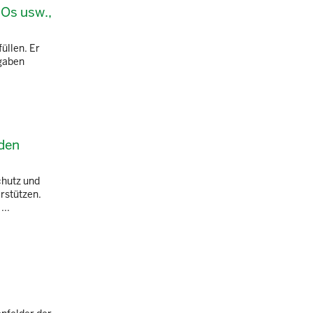
BOs usw.,
üllen. Er
fgaben
rden
chutz und
rstützen.
...