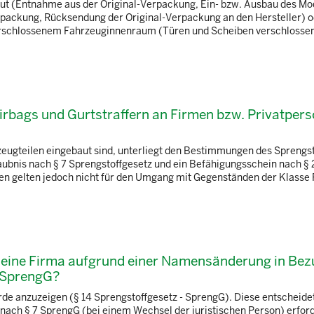
aut (Entnahme aus der Original-Verpackung, Ein- bzw. Ausbau des Mo
erpackung, Rücksendung der Original-Verpackung an den Hersteller) 
verschlossenem Fahrzeuginnenraum (Türen und Scheiben verschlosse
irbags und Gurtstraffern an Firmen bzw. Privatper
eugteilen eingebaut sind, unterliegt den Bestimmungen des Sprengst
aubnis nach § 7 Sprengstoffgesetz und ein Befähigungsschein nach § 
ten gelten jedoch nicht für den Umgang mit Gegenständen der Klasse 
r eine Firma aufgrund einer Namensänderung in Bez
 SprengG?
e anzuzeigen (§ 14 Sprengstoffgesetz - SprengG). Diese entscheidet
nach § 7 SprengG (bei einem Wechsel der juristischen Person) erforde