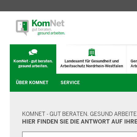
TECHNISCHES
MENÜ
KomNet - gut beraten.
Landesamt für Gesundheit und
Ge
gesund arbeiten.
Arbeitsschutz Nordrhein-Westfalen
Arb
ÜBER KOMNET
SERVICE
SUCHMASKE
KOMNET - GUT BERATEN. GESUND ARBEITE
HIER FINDEN SIE DIE ANTWORT AUF IHR
Suche