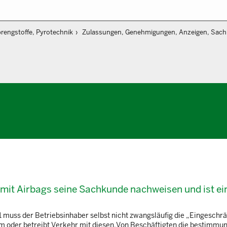
rengstoffe, Pyrotechnik
Zulassungen, Genehmigungen, Anzeigen, Sac
it Airbags seine Sachkunde nachweisen und ist ei
 muss der Betriebsinhaber selbst nicht zwangsläufig die „Eingeschr
 um oder betreibt Verkehr mit diesen.Von Beschäftigten die bestim