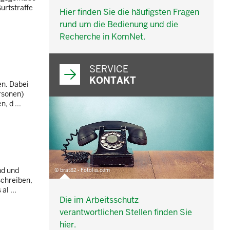
urtstraffe
Hier finden Sie die häufigsten Fragen
rund um die Bedienung und die
Recherche in KomNet.
SERVICE
KONTAKT
en. Dabei
ersonen)
, d ...
nd und
© brat82 - Fotolia.com
schreiben,
l ...
Die im Arbeitsschutz
verantwortlichen Stellen finden Sie
hier.