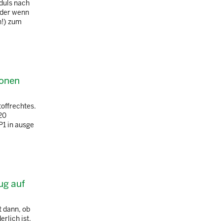
duls nach
oder wenn
n!) zum
sonen
offrechtes.
20
P1 in ausge
ug auf
 dann, ob
rlich ist.