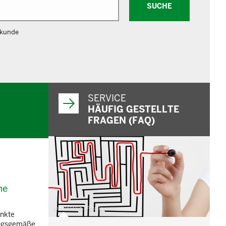
SUCHE
hkunde
SERVICE
HÄUFIG GESTELLTE
FRAGEN (FAQ)
ne
© belekekin - Fotolia.com
änkte
mungsgemäße