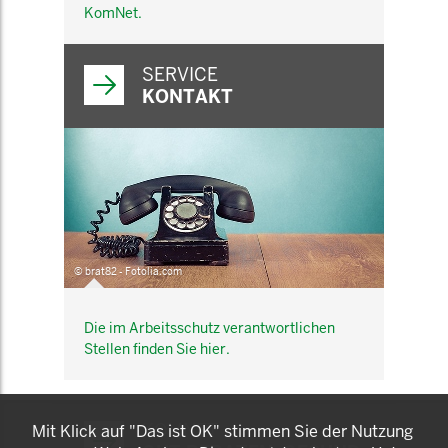
KomNet.
SERVICE
KONTAKT
© brat82 - Fotolia.com
Die im Arbeitsschutz verantwortlichen
Stellen finden Sie hier.
KOMNET
Mit Klick auf "Das ist OK" stimmen Sie der Nutzung