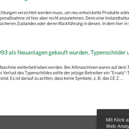
richtungen verzichtet werden muss, um neu entwickelte Produkte wäh
smaßnahme ist hier aber nicht anzunehmen. Denn eine Instandhaltun
icheren Zustandes oder deren Rückführung in diesen. In dem hier in F
993 als Neuanlagen gekauft wurden, Typenschilder 
e Maschine weiterbetrieben werden. Bei Altmaschinen waren auf dem 
i Verlust des Typenschildes sollte der jetzige Betreiber ein "Ersatz"
d. Es ist darauf zu achten, dass keine Symbole, z. B. das CE Z ...
Mit Klick 
Web-Analys