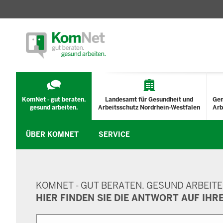
TECHNISCHES
MENÜ
KomNet - gut beraten.
Landesamt für Gesundheit und
Ge
gesund arbeiten.
Arbeitsschutz Nordrhein-Westfalen
Arb
ÜBER KOMNET
SERVICE
SUCHMASKE
KOMNET - GUT BERATEN. GESUND ARBEITE
HIER FINDEN SIE DIE ANTWORT AUF IHR
Suche