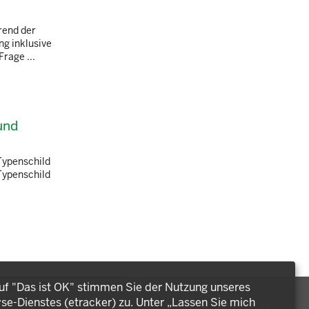
rend der
g inklusive
rage ...
und
Typenschild
-Typenschild
auf "Das ist OK" stimmen Sie der Nutzung unseres
e-Dienstes (etracker) zu. Unter „Lassen Sie mich