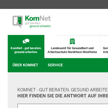
TECHNISCHES
MENÜ
KomNet - gut beraten.
Landesamt für Gesundheit und
Ge
gesund arbeiten.
Arbeitsschutz Nordrhein-Westfalen
Arb
ÜBER KOMNET
SERVICE
SUCHMASKE
KOMNET - GUT BERATEN. GESUND ARBEITE
HIER FINDEN SIE DIE ANTWORT AUF IHR
Suche