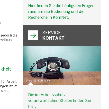
Hier finden Sie die häufigsten Fragen
rund um die Bedienung und die
Recherche in KomNet.
n
SERVICE
n jedoch die
KONTAKT
end kurz
kheit
© brat82 - Fotolia.com
für Arbeit
ngen ist im
in ...
Die im Arbeitsschutz
verantwortlichen Stellen finden Sie
hier.