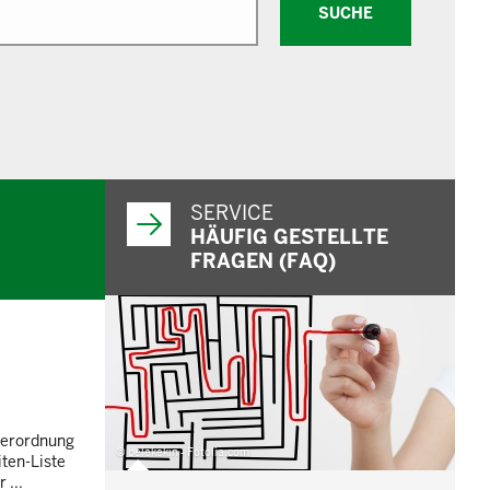
SUCHE
SERVICE
HÄUFIG GESTELLTE
FRAGEN (FAQ)
-Verordnung
© belekekin - Fotolia.com
ten-Liste
 ...