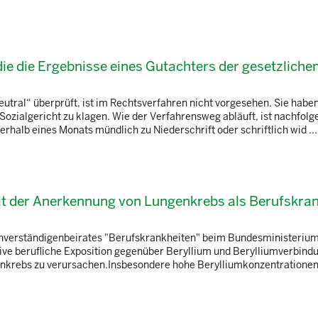
, die die Ergebnisse eines Gutachters der gesetzliche
neutral“ überprüft, ist im Rechtsverfahren nicht vorgesehen. Sie habe
ozialgericht zu klagen. Wie der Verfahrensweg abläuft, ist nachfolg
halb eines Monats mündlich zu Niederschrift oder schriftlich wid ...
 der Anerkennung von Lungenkrebs als Berufskran
chverständigenbeirates "Berufskrankheiten" beim Bundesministerium 
tive berufliche Exposition gegenüber Beryllium und Berylliumverbindu
enkrebs zu verursachen.Insbesondere hohe Berylliumkonzentrationen s