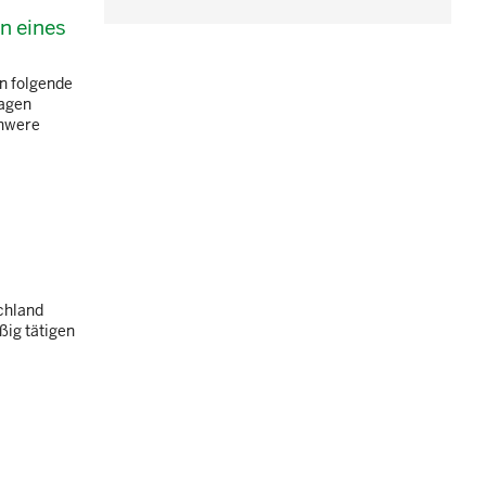
n eines
n folgende
ragen
chwere
schland
ßig tätigen