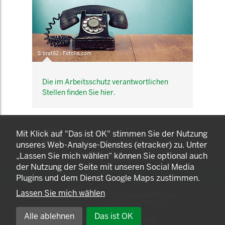
© brat82 - Fotolia.com
Die im Arbeitsschutz verantwortlichen
Stellen finden Sie hier.
KOMNET
Mit Klick auf "Das ist OK" stimmen Sie der Nutzung
GUT BERATEN. GESUND
unseres Web-Analyse-Dienstes (etracker) zu. Unter
ARBEITEN.
„Lassen Sie mich wählen“ können Sie optional auch
der Nutzung der Seite mit unseren Social Media
Plugins und dem Dienst Google Maps zustimmen.
Lassen Sie mich wählen
© 2025 LANDESAMT FÜR GESUNDHEIT UND
ARBEITSSCHUTZ NORDRHEIN-WESTFALEN
Alle ablehnen
Das ist OK
EINSTELLUNGEN ZUR PRIVATSPHÄRE